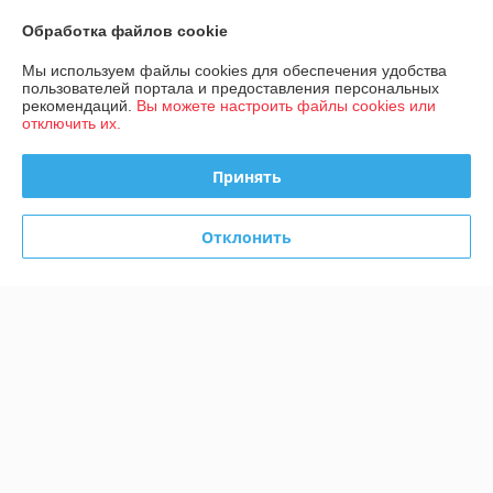
Полная версия сайта
Обработка файлов cookie
Мы используем файлы cookies для обеспечения удобства
Политика обработки cookies
пользователей портала и предоставления персональных
рекомендаций.
Вы можете настроить файлы cookies или
Сайт создан на платформе Deal.by
отключить их.
Принять
Отклонить
Информация для покупателя
Юридическое лицо:
Общество с ограниченной ответственностью
«Конструктивные системы»
220092, г. Минск, ул. Берута, д. 3Б, пом. 2, ком. 1/15
Регистрационный номер ЕГР: 193593862
УНП: 193593862
Регистрационный орган: Минский горисполком
Дата регистрации компании: 06.10.2021