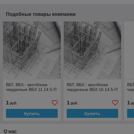
Подобные товары компании
ВБТ, ВБХ - вентблоки
ВБТ, ВБХ - вентблоки
ВБТ
чердачные ВБХ 11.14.5-П
чердачные ВБХ 16.14.5-П
чер
1
1
1
руб.
руб.
р
Купить
Купить
О нас