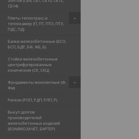
зонтов (СБ4, СБ7, СБ10, СБ12,
СБ14)
Плиты теплотрасс и
теплокамер (П, ПТ, ПТО, ПТУ,
ПДС, ПД)
Балки железобетонные (БСО,
БСП, БДР, БФ, ФБ, Б)
Стойки железобетонные
центрифугированные
конические (СК, СКЦ)
Фундаменты монолитные (Ф,
Фм)
Ригели (РОП, РДП, РЛП, Р)
Выкуп долгов
производителей
железобетонных изделий
(ВЗАИМОЗАЧЁТ, БАРТЕР)