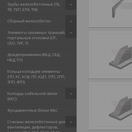
Трубы железобетонные (ТБ,
ТВ, ТБП, БТИ, ТМ)
Сборный железобетон
Элементы сенажных траншей,
портальные оголовки (ОГ,
СБО, ТИГ, Т)
Дождеприемники (ВБД, СБД,
НБД, П1)
Кольца колодцев элементы
(ПП, КС, КСф, ПП, КЦП, 1ПП, 2ПП,
3ПП, 4ПП)
Колодцы кабельной связи
(ККС)
Фундаментные блоки ФБС
Стаканы железобетонные для
вентиляции, дефлекторов,