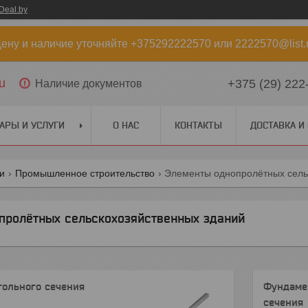
Deal.by
ену и наличие уточняйте +375292222570 или 2222570@list.
u
+375 (29) 222
Наличие документов
АРЫ И УСЛУГИ
О НАС
КОНТАКТЫ
ДОСТАВКА И
ги
Промышленное строительство
Элементы однопролётных сель
пролётных сельскохозяйственных зданий
ольного сечения
Фундаме
сечения