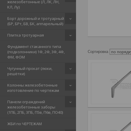
железобетонные (Л, ЛК, ЛН,
КЛ, Лу)
Борт дорожный и тротуарный
(БР, БРт, БВ, БК, аппарельный)
Плитка тротуарная
Фундамент стаканного типа
(подколонники) 1Ф, 2Ф, 3Ф, 4Ф,
ФМ, ФОМ
Чугунный прокат (люки,
решётки)
Колонны железобетонные
изготовление по чертежам
Панели ограждений
железобетонные заборы
(1ПБ, 2ПБ, 3ПБ, П5в, П6в, ПО40)
ЖБИ по ЧЕРТЕЖАМ