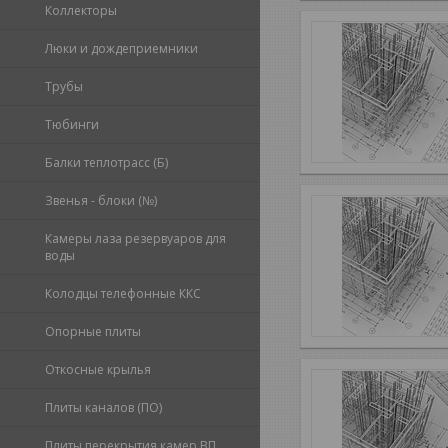
Коллекторы
Люки и дождеприемники
Трубы
Тюбинги
Балки теплотрасс (Б)
Звенья - блоки (№)
Камеры лаза резервуаров для
воды
Колодцы телефонные ККС
Опорные плиты
Откосные крылья
Плиты каналов (ПО)
Плиты перекрытия камер ВП