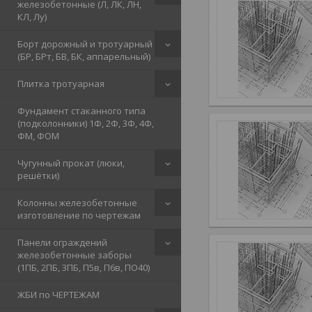
железобетонные (Л, ЛК, ЛН,
КЛ, Лу)
Борт дорожный и тротуарный
(БР, БРт, БВ, БК, аппарельный)
Плитка тротуарная
Фундамент стаканного типа
(подколонники) 1Ф, 2Ф, 3Ф, 4Ф,
ФМ, ФОМ
Чугунный прокат (люки,
решётки)
Колонны железобетонные
изготовление по чертежам
Панели ограждений
железобетонные заборы
(1ПБ, 2ПБ, 3ПБ, П5в, П6в, ПО40)
ЖБИ по ЧЕРТЕЖАМ