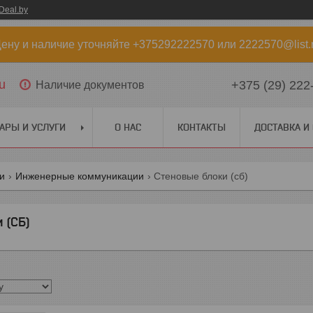
Deal.by
ену и наличие уточняйте +375292222570 или 2222570@list.
u
+375 (29) 222
Наличие документов
АРЫ И УСЛУГИ
О НАС
КОНТАКТЫ
ДОСТАВКА И
ги
Инженерные коммуникации
Стеновые блоки (сб)
 (СБ)