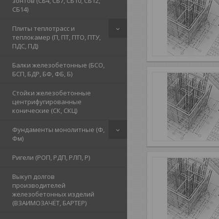
зонтов (СБ4, СБ7, СБ10, СБ12,
СБ14)
Плиты теплотрасс и
теплокамер (П, ПТ, ПТО, ПТУ,
ПДС, ПД)
Балки железобетонные (БСО,
БСП, БДР, БФ, ФБ, Б)
Стойки железобетонные
центрифугированные
конические (СК, СКЦ)
Фундаменты монолитные (Ф,
Фм)
Ригели (РОП, РДП, РЛП, Р)
Выкуп долгов
производителей
железобетонных изделий
(ВЗАИМОЗАЧЁТ, БАРТЕР)