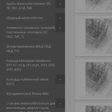
Трубы железобетонные (ТБ,
ТВ, ТБП, БТИ, ТМ)
Сборный железобетон
Элементы сенажных траншей,
портальные оголовки (ОГ,
СБО, ТИГ, Т)
Дождеприемники (ВБД, СБД,
НБД, П1)
Кольца колодцев элементы
(ПП, КС, КСф, ПП, КЦП, 1ПП, 2ПП,
3ПП, 4ПП)
Колодцы кабельной связи
(ККС)
Фундаментные блоки ФБС
Стаканы железобетонные для
вентиляции, дефлекторов,