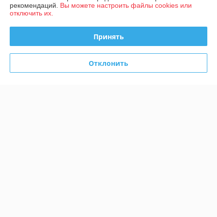
рекомендаций.
Вы можете настроить файлы cookies или
отключить их.
Политика обработки cookies
Принять
Сайт создан на платформе Deal.by
Отклонить
Информация для покупателя
Юридическое лицо:
Общество с ограниченной ответственностью
«Конструктивные системы»
220092, г. Минск, ул. Берута, д. 3Б, пом. 2, ком. 1/15
Регистрационный номер ЕГР: 193593862
УНП: 193593862
Регистрационный орган: Минский горисполком
Дата регистрации компании: 06.10.2021
Ссылка на свидетельство/лицензию