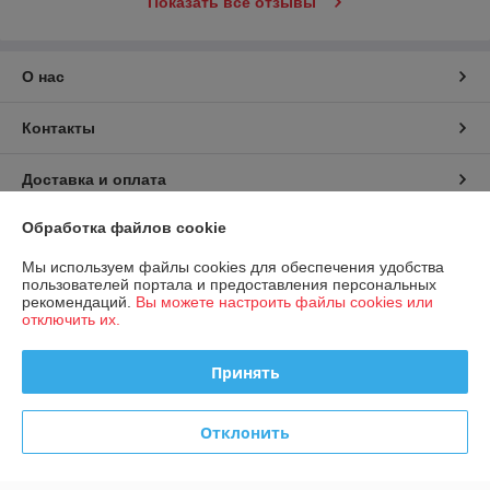
Показать все отзывы
О нас
Контакты
Доставка и оплата
Обработка файлов cookie
График работы
Мы используем файлы cookies для обеспечения удобства
Полная версия сайта
пользователей портала и предоставления персональных
рекомендаций.
Вы можете настроить файлы cookies или
отключить их.
Политика обработки cookies
Принять
Сайт создан на платформе Deal.by
Отклонить