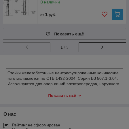
В наличии
1
от
руб.
Показать ещё
1
/ 3
Стойки железобетонные центрифугированные конические
изготавливаются по СТБ 1492-2004, Серия БЗ 507.1-3.04.
Используются для опор линий электропередач, наружного
освещения и контактной сети городского
электрифицированного транспорта.Наименование
Показать всё
продукции
Шт
Нор
Размеры мм
Об
Ма
О нас
рих
мат
ъе
сса
-ко
ивн
м
ед,
Рейтинг не сформирован
д
о-
ед,
тн