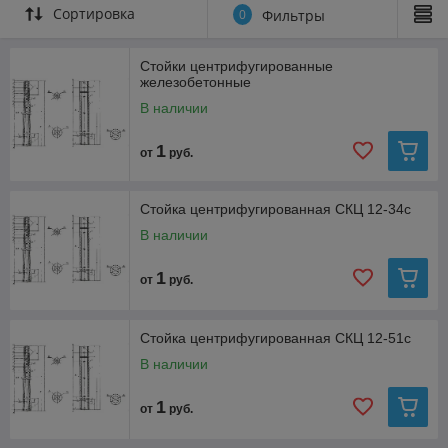
страны авто и Ж/Д
Сортировка
0
Фильтры
транспортом !
Стойки центрифугированные
- ОТСРОЧКА платежа и гибкая
железобетонные
система СКИДОК постоянным
В наличии
клиентам
!
1
от
руб.
Контакт: +375 29
2222570
Стойка центрифугированная СКЦ 12-34с
В наличии
Email:
2222570@list.ru
1
от
руб.
Стойка центрифугированная СКЦ 12-51с
В наличии
1
от
руб.