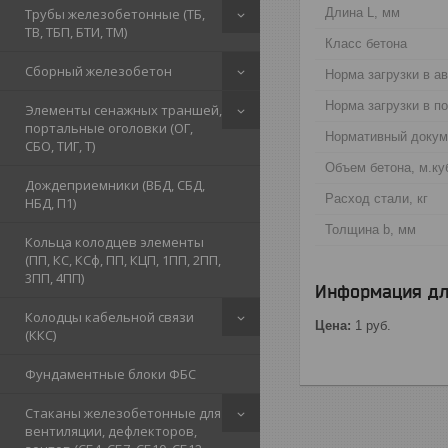
Трубы железобетонные (ТБ,
Длина L, мм
ТВ, ТБП, БТИ, ТМ)
Класс бетона
Сборный железобетон
Норма загрузки в ав
Норма загрузки в по
Элементы сенажных траншей,
портальные оголовки (ОГ,
Нормативный докум
СБО, ТИГ, Т)
Объем бетона, м.ку
Дождеприемники (ВБД, СБД,
Расход стали, кг
НБД, П1)
Толщина b, мм
Кольца колодцев элементы
(ПП, КС, КСф, ПП, КЦП, 1ПП, 2ПП,
3ПП, 4ПП)
Информация дл
Колодцы кабельной связи
Цена:
1
руб.
(ККС)
Фундаментные блоки ФБС
Стаканы железобетонные для
вентиляции, дефлекторов,