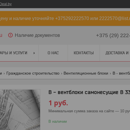
Deal.by
ену и наличие уточняйте +375292222570 или 2222570@list.
u
+375 (29) 222
Наличие документов
АРЫ И УСЛУГИ
О НАС
КОНТАКТЫ
ДОСТАВКА И
ги
Гражданское строительство
Вентиляционные блоки
В - вент
В - вентблоки самонесущие В 33
1
руб.
Минимальная сумма заказа на сайте — 10 ру
В наличии