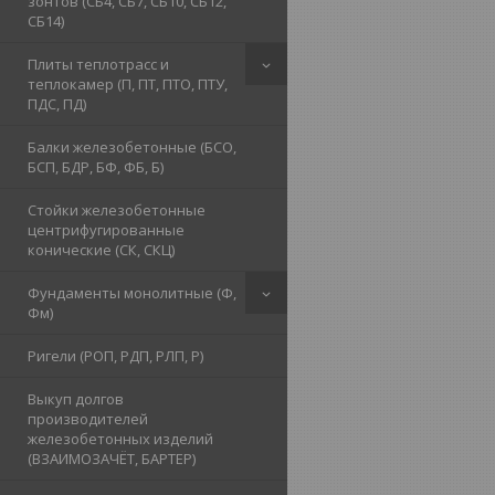
зонтов (СБ4, СБ7, СБ10, СБ12,
СБ14)
Плиты теплотрасс и
теплокамер (П, ПТ, ПТО, ПТУ,
ПДС, ПД)
Балки железобетонные (БСО,
БСП, БДР, БФ, ФБ, Б)
Стойки железобетонные
центрифугированные
конические (СК, СКЦ)
Фундаменты монолитные (Ф,
Фм)
Ригели (РОП, РДП, РЛП, Р)
Выкуп долгов
производителей
железобетонных изделий
(ВЗАИМОЗАЧЁТ, БАРТЕР)