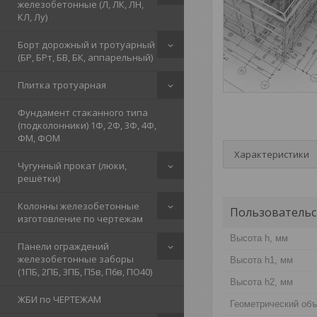
железобетонные (Л, ЛК, ЛН,
КЛ, Лу)
Борт дорожный и тротуарный
(БР, БРт, БВ, БК, аппарельный)
Плитка тротуарная
Фундамент стаканного типа
(подколонники) 1Ф, 2Ф, 3Ф, 4Ф,
ФМ, ФОМ
Характеристики
Чугунный прокат (люки,
решётки)
Колонны железобетонные
Пользовательс
изготовление по чертежам
Высота h, мм
Панели ограждений
железобетонные заборы
Высота h1, мм
(1ПБ, 2ПБ, 3ПБ, П5в, П6в, ПО40)
Высота h2, мм
ЖБИ по ЧЕРТЕЖАМ
Геометрический объ