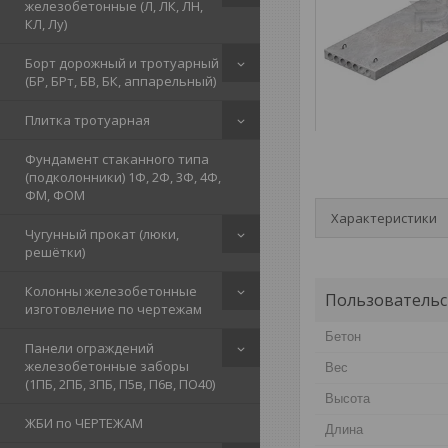
железобетонные (Л, ЛК, ЛН,
КЛ, Лу)
Борт дорожный и тротуарный
(БР, БРт, БВ, БК, аппарельный)
Плитка тротуарная
Фундамент стаканного типа
(подколонники) 1Ф, 2Ф, 3Ф, 4Ф,
ФМ, ФОМ
Характеристики
Чугунный прокат (люки,
решётки)
Колонны железобетонные
Пользовательс
изготовление по чертежам
Бетон
Панели ограждений
железобетонные заборы
Вес
(1ПБ, 2ПБ, 3ПБ, П5в, П6в, ПО40)
Высота
ЖБИ по ЧЕРТЕЖАМ
Длина