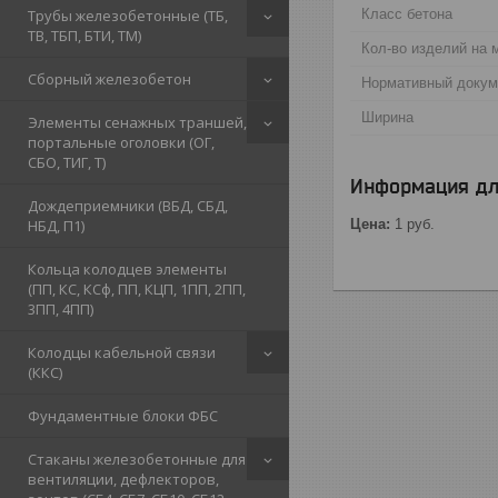
Трубы железобетонные (ТБ,
Класс бетона
ТВ, ТБП, БТИ, ТМ)
Кол-во изделий на 
Сборный железобетон
Нормативный докум
Ширина
Элементы сенажных траншей,
портальные оголовки (ОГ,
СБО, ТИГ, Т)
Информация дл
Дождеприемники (ВБД, СБД,
НБД, П1)
Цена:
1
руб.
Кольца колодцев элементы
(ПП, КС, КСф, ПП, КЦП, 1ПП, 2ПП,
3ПП, 4ПП)
Колодцы кабельной связи
(ККС)
Фундаментные блоки ФБС
Стаканы железобетонные для
вентиляции, дефлекторов,