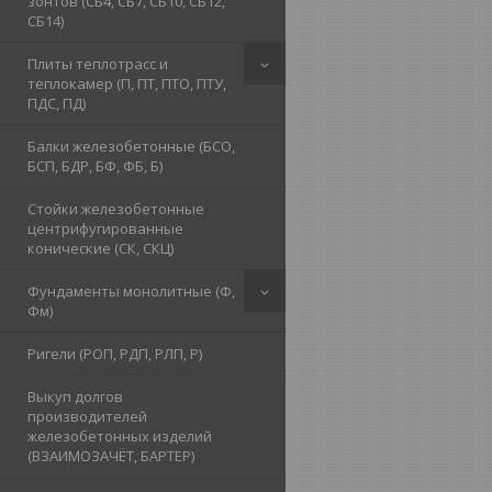
зонтов (СБ4, СБ7, СБ10, СБ12,
СБ14)
Плиты теплотрасс и
теплокамер (П, ПТ, ПТО, ПТУ,
ПДС, ПД)
Балки железобетонные (БСО,
БСП, БДР, БФ, ФБ, Б)
Стойки железобетонные
центрифугированные
конические (СК, СКЦ)
Фундаменты монолитные (Ф,
Фм)
Ригели (РОП, РДП, РЛП, Р)
Выкуп долгов
производителей
железобетонных изделий
(ВЗАИМОЗАЧЁТ, БАРТЕР)