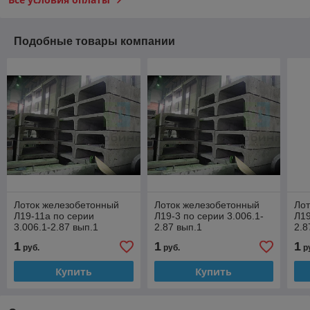
Подобные товары компании
Лоток железобетонный
Лоток железобетонный
Ло
Л19-11а по серии
Л19-3 по серии 3.006.1-
Л19
3.006.1-2.87 вып.1
2.87 вып.1
2.8
1
1
1
руб.
руб.
р
Купить
Купить