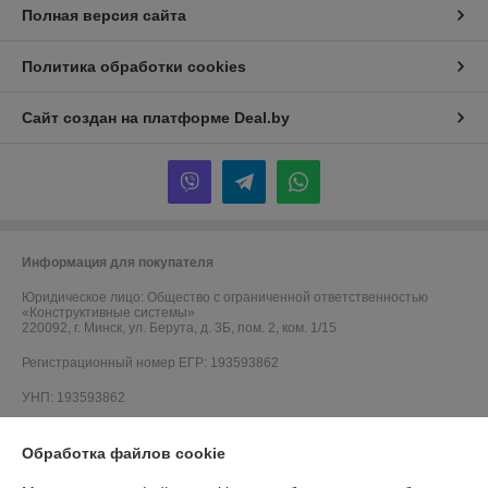
Полная версия сайта
Политика обработки cookies
Сайт создан на платформе Deal.by
Информация для покупателя
Юридическое лицо:
Общество с ограниченной ответственностью
«Конструктивные системы»
220092, г. Минск, ул. Берута, д. 3Б, пом. 2, ком. 1/15
Регистрационный номер ЕГР: 193593862
УНП: 193593862
Регистрационный орган: Минский горисполком
Обработка файлов cookie
Дата регистрации компании: 06.10.2021