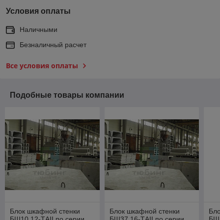
Условия оплаты
Наличными
Безналичный расчет
Все условия оплаты
Подобные товары компании
Блок шкафной стенки
Блок шкафной стенки
Бло
БШ10.12-ТAII по серии
БШ37.16-ТAII по серии
БШ1