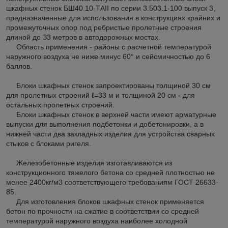
шкафных стенок БШ40.10-ТAII по серии 3.503.1-100 выпуск 3,
предназначенные для использования в конструкциях крайних и
промежуточных опор под ребристые пролетные строения
длиной до З3 метров в автодорожных мостах.
Область применения - районы с расчетной температурой
наружного воздуха не ниже минус 60° и сейсмичностью до 6
баллов.
Блоки шкафных стенок запроектированы толщиной 30 см
для пролетных строений ℓ=33 м и толщиной 20 см - для
остальных пролетных строений.
Блоки шкафных стенок в верхней части имеют арматурные
выпуски для выполнения подбетонки и добетонировки, а в
нижней части два закладных изделия для устройства сварных
стыков с блоками ригеля.
Железобетонные изделия изготавливаются из
конструкционного тяжелого бетона со средней плотностью не
менее 2400кг/м
3
соответствующего требованиям ГОСТ 26633-
85.
Для изготовления блоков шкафных стенок применяется
бетон по прочности на сжатие в соответствии со средней
температурой наружного воздуха наиболее холодной