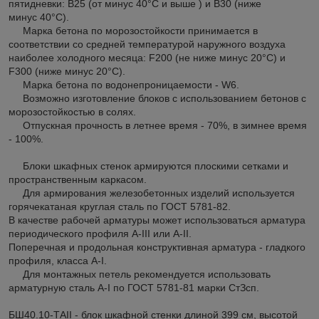
пятидневки: В25 (от минус 40°С и выше ) и В30 (ниже
минус 40°С).
Марка бетона по морозостойкости принимается в
соответствии со средней температурой наружного воздуха
наиболее холодного месяца: F200 (не ниже минус 20°С) и
F300 (ниже минус 20°С).
Марка бетона по водонепроницаемости - W6.
Возможно изготовление блоков с использованием бетонов с
морозостойкостью в солях.
Отпускная прочность в летнее время - 70%, в зимнее время
- 100%.
Блоки шкафных стенок армируются плоскими сетками и
пространственным каркасом.
Для армирования железобетонных изделий используется
горячекатаная круглая сталь по ГОСТ 5781-82.
В качестве рабочей арматуры может использоваться арматура
периодического профиля А-III или А-II.
Поперечная и продольная конструктивная арматура - гладкого
профиля, класса A-I.
Для монтажных петель рекомендуется использовать
арматурную сталь A-I по ГОСТ 5781-81 марки СтЗсп.
БШ40.10-ТAII - блок шкафной стенки длиной 399 см, высотой