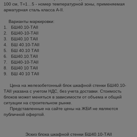
100 см, Т=1…5 - номер температурной зоны, применяемая
арматурная сталь класса А-II.
Варианты маркировки:
1. БШ40.10-ТAII
2. БШ40-10-ТAII
3. БШ40.10 ТAII
4. БШ 40.10-ТAII
5. БШ 40.10 ТAII
6. БШ40.10.ТAII
7. БШ40-10-ТAII
8. БШ40 10 ТAII
9. БШ 40 10 ТAII
Цена на железобетонный блок шкафной стенки БШ40.10-
ТAII указана с учетом НДС, без учета доставки. Стоимость
блоков может меняться в зависимости от объема и общей
ситуации на строительном рынке.
Представленные на сайте цены на ЖБИ не являются
публичной офертой.
Эскиз блока шкафной стенки БШ40.10-ТAII