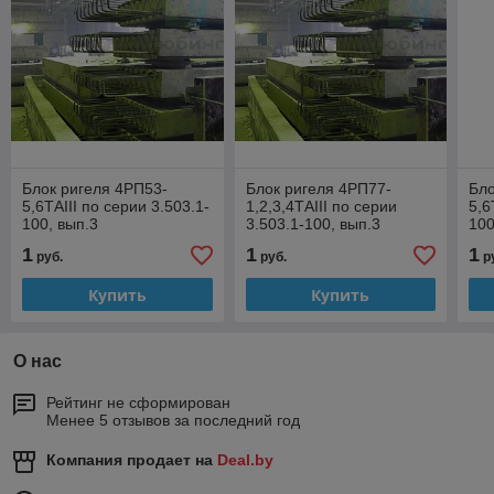
Блок ригеля 4РП53-
Блок ригеля 4РП77-
Бло
5,6ТAIII по серии 3.503.1-
1,2,3,4ТAIII по серии
5,6
100, вып.3
3.503.1-100, вып.3
100
1
1
1
руб.
руб.
р
Купить
Купить
О нас
Рейтинг не сформирован
Менее 5 отзывов за последний год
Компания продает на
Deal.by