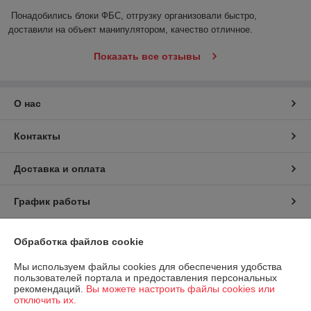
Понадобились блоки ФБС, отгрузку организовали быстро, 
доставили на объект манипулятором, качество отличное.
Показать все отзывы
О нас
Контакты
Доставка и оплата
График работы
Полная версия сайта
Обработка файлов cookie
Политика обработки cookies
Мы используем файлы cookies для обеспечения удобства
пользователей портала и предоставления персональных
рекомендаций.
Вы можете настроить файлы cookies или
Сайт создан на платформе Deal.by
отключить их.