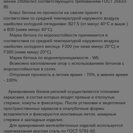
менее 2400кг/м
3
соответствующего требованиям ГОСТ 26633-
85.
Класс бетона по прочности на сжатие принят в
соответствии со средней температурой наружного воздуха
наиболее холодной пятидневки: В27,5 (от минус 40°С и выше )
и В30 (ниже минус 40°С).
Марка бетона по морозостойкости принимается в
соответствии со средней температурой наружного воздуха
наиболее холодного месяца: F200 (не ниже минус 20°С) и
F300 (ниже минус 20°С).
Марка бетона по водонепроницаемости - W6.
Возможно изготовление опор с использованием бетонов с
морозостойкостью в солях.
Отпускная прочность в летнее время - 70%, в зимнее время
- 100%.
Армирование блоков ригелей осуществляется плоскими
каркасами, в состав которых входят прямые и отогнутые
стержни, хомуты и фиксаторы. После установки и зацепления
пространственных каркасов в опалубочные формы
вставляются и фиксируются монтажные петли, анкерные
стержни и закладные изделия.
Для армирования железобетонных изделий используется
горячекатаная круглая сталь по ГОСТ 5781-82.