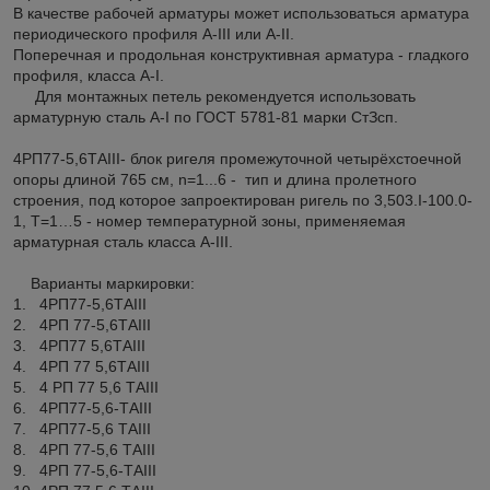
В качестве рабочей арматуры может использоваться арматура
периодического профиля А-III или А-II.
Поперечная и продольная конструктивная арматура - гладкого
профиля, класса A-I.
Для монтажных петель рекомендуется использовать
арматурную сталь A-I по ГОСТ 5781-81 марки СтЗсп.
4РП77-5,6ТAIII- блок ригеля промежуточной четырёхстоечной
опоры длиной 765 см, n=1...6 - тип и длина пролетного
строения, под которое запроектирован ригель по 3,503.I-100.0-
1, Т=1…5 - номер температурной зоны, применяемая
арматурная сталь класса А-III.
Варианты маркировки:
1. 4РП77-5,6ТAIII
2. 4РП 77-5,6ТAIII
3. 4РП77 5,6ТAIII
4. 4РП 77 5,6ТAIII
5. 4 РП 77 5,6 ТAIII
6. 4РП77-5,6-ТAIII
7. 4РП77-5,6 ТAIII
8. 4РП 77-5,6 ТAIII
9. 4РП 77-5,6-ТAIII