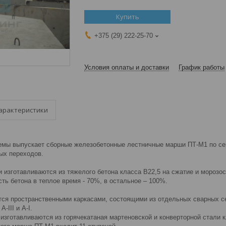
Купить
+375 (29) 222-25-70
Условия оплаты и доставки
График работы
арактеристики
емы выпускает сборные железобетонные лестничные марши ПТ-М1 по сери
ых переходов.
готавливаются из тяжелого бетона класса В22,5 на сжатие и морозос
 бетона в теплое время - 70%, в остальное – 100%.
пространственными каркасами, состоящими из отдельных сварных сет
III и A-I.
отавливаются из горячекатаная мартеновской и конверторной стали кла