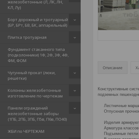
железобетонные (Л, ЛК, ЛН,
КЛ, Лу)
Борт дорожный и тротуарный
(БР, БРт, БВ, БК, аппарельный)
Плитка тротуарная
Фундамент стаканного типа
(подколонники) 1Ф, 2Ф, 3Ф, 4Ф,
ФМ, ФОМ
Описание
Х
Чугунный прокат (люки,
решётки)
Конструктивные сист
Колонны железобетонные
подземных пешеходн
изготовление по чертежам
Лестничные марши из
Панели ограждений
Отпускная прочность
железобетонные заборы
(1ПБ, 2ПБ, 3ПБ, П5в, П6в, ПО40)
Изделия армируются 
Арматура классов A-
ЖБИ по ЧЕРТЕЖАМ
Подъемные петли изг