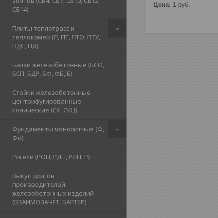
зонтов (СБ4, СБ7, СБ10, СБ12,
Цена:
1
руб.
СБ14)
Плиты теплотрасс и
теплокамер (П, ПТ, ПТО, ПТУ,
ПДС, ПД)
Балки железобетонные (БСО,
БСП, БДР, БФ, ФБ, Б)
Стойки железобетонные
центрифугированные
конические (СК, СКЦ)
Фундаменты монолитные (Ф,
Фм)
Ригели (РОП, РДП, РЛП, Р)
Выкуп долгов
производителей
железобетонных изделий
(ВЗАИМОЗАЧЁТ, БАРТЕР)