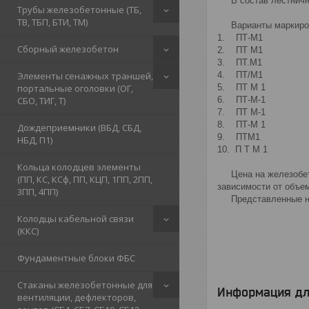
В состав лестнично
Трубы железобетонные (ТБ,
ТВ, ТБП, БТИ, ТМ)
Варианты маркиро
1. ПТ-М1
Сборный железобетон
2. ПТ М1
3. ПТ.М1
Элементы сенажных траншей,
4. ПТ/М1
портальные оголовки (ОГ,
5. ПТ М 1
СБО, ТИГ, Т)
6. ПТ-М-1
7. ПТ М-1
8. ПТ-М 1
Дождеприемники (ВБД, СБД,
9. ПТМ1
НБД, П1)
10. П Т М 1
Кольца колодцев элементы
Цена на железобетон
(ПП, КС, КСф, ПП, КЦП, 1ПП, 2ПП,
зависимости от объе
3ПП, 4ПП)
Представленные на 
Колодцы кабельной связи
(ККС)
Фундаментные блоки ФБС
Стаканы железобетонные для
Информация дл
вентиляции, дефлекторов,