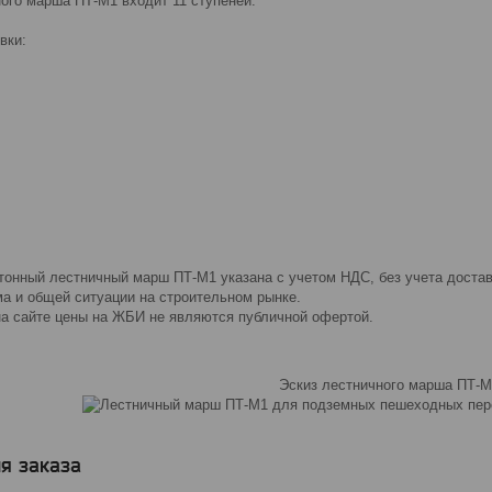
го марша ПТ-М1 входит 11 ступеней.
вки:
ный лестничный марш ПТ-М1 указана с учетом НДС, без учета доставк
ма и общей ситуации на строительном рынке.
сайте цены на ЖБИ не являются публичной офертой.
Эскиз лестничного марша ПТ-М
я заказа