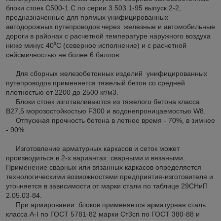
блоки стоек С500-1.С по серии 3.503.1-95 выпуск 2-2,
предназначенные для прямых унифицированных
автодорожных путепроводов через железные и автомобильные
дороги в районах с расчетной температуре наружного воздуха
ниже минус 40⁰С (северное исполнение) и с расчетной
сейсмичностью не более 6 баллов.
Для сборных железобетонных изделий унифицированных
путепроводов применяется тяжелый бетон со средней
плотностью от 2200 до 2500 кг/м
3
.
Блоки стоек изготавливаются из тяжелого бетона класса
В27,5 морозостойкостью F300 и водонепроницаемостью W8.
Отпускная прочность бетона в летнее время - 70%, в зимнее
- 90%.
Изготовление арматурных каркасов и сеток может
производиться в 2-х вариантах: сварными и вязаными.
Применение сварных или вязанных каркасов определяется
технологическими возможностями предприятия-изготовителя и
уточняется в зависимости от марки стали по таблице 29СНиП
2.05.03-84.
При армировании блоков применяется арматурная сталь
класса А-I по ГОСТ 5781-82 марки Ст3сп по ГОСТ 380-88 и