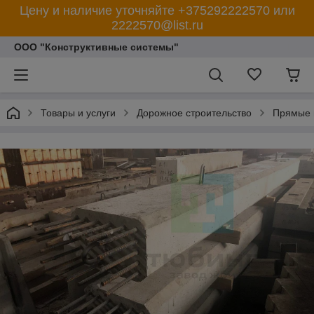
Цену и наличие уточняйте +375292222570 или
2222570@list.ru
ООО "Конструктивные системы"
Товары и услуги
Дорожное строительство
Прямые п