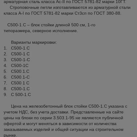
арматурная сталь класса Ас-II по ГОСТ 5781-82 марки 10ГТ.
Строповочные петли изготавливаются из арматурной стали
класса А-I по ГОСТ 5781-82 марки Ст3сп по ГОСТ 380-88.
С500-1.С – блок стойки длиной 500 см, 1-го
типоразмера, северное исполнение.
Варианты маркировки:
1. С500-1.С
2. С500-1 С
3. С500-1-С
4. С500-1С
5. С500.1.С
6. С500.1-С
7. С500 1 С
8. C500-1.C
9. С 500-1.С
Цена на железобетонный блок стойки С500-1.С указана с
учетом НДС, без учета доставки. Представленные на сайте
цены на блоки по серии 3.503.1-95 не являются публичной
офертой и могут меняться в зависимости от количества
заказываемых изделий и общей ситуации на строительном
рынке.