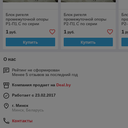
Блок ригеля
Блок ригеля
Бло
промежуточной опоры
промежуточной опоры
пр
Р1-П1.С по серии
Р2-П1.С по серии
Р2-
3.503.1-95, вып.2-2
3.503.1-95, вып.2-2
3.5
1
1
1
руб.
руб.
р
Купить
Купить
О нас
Рейтинг не сформирован
Менее 5 отзывов за последний год
Компания продает на
Deal.by
Работает с 23.02.2017
г. Минск
Минск, Беларусь
Контакты