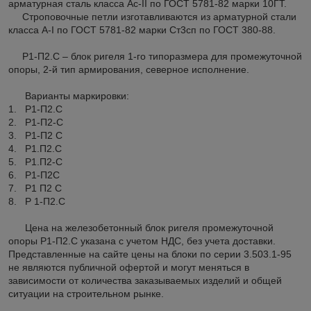
арматурная сталь класса Ас-II по ГОСТ 5781-82 марки 10ГТ.
Строповочные петли изготавливаются из арматурной стали
класса А-I по ГОСТ 5781-82 марки Ст3сп по ГОСТ 380-88.
Р1-П2.С – блок ригеля 1-го типоразмера для промежуточной
опоры, 2-й тип армирования, северное исполнение.
Варианты маркировки:
1. Р1-П2.С
2. Р1-П2-С
3. Р1-П2 С
4. Р1.П2.С
5. Р1.П2-С
6. Р1-П2С
7. Р1 П2 С
8. Р 1-П2.С
Цена на железобетонный блок ригеля промежуточной
опоры Р1-П2.С указана с учетом НДС, без учета доставки.
Представленные на сайте цены на блоки по серии 3.503.1-95
не являются публичной офертой и могут меняться в
зависимости от количества заказываемых изделий и общей
ситуации на строительном рынке.