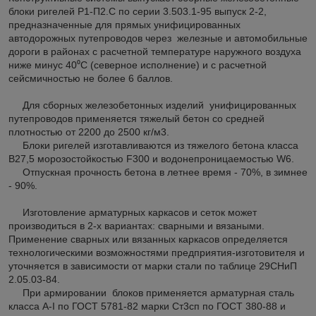
блоки ригелей Р1-П2.С по серии 3.503.1-95 выпуск 2-2,
предназначенные для прямых унифицированных
автодорожных путепроводов через железные и автомобильные
дороги в районах с расчетной температуре наружного воздуха
ниже минус 40⁰С (северное исполнение) и с расчетной
сейсмичностью не более 6 баллов.
Для сборных железобетонных изделий унифицированных
путепроводов применяется тяжелый бетон со средней
плотностью от 2200 до 2500 кг/м
3
.
Блоки ригелей изготавливаются из тяжелого бетона класса
В27,5 морозостойкостью F300 и водонепроницаемостью W6.
Отпускная прочность бетона в летнее время - 70%, в зимнее
- 90%.
Изготовление арматурных каркасов и сеток может
производиться в 2-х вариантах: сварными и вязаными.
Применение сварных или вязанных каркасов определяется
технологическими возможностями предприятия-изготовителя и
уточняется в зависимости от марки стали по таблице 29СНиП
2.05.03-84.
При армировании блоков применяется арматурная сталь
класса А-I по ГОСТ 5781-82 марки Ст3сп по ГОСТ 380-88 и