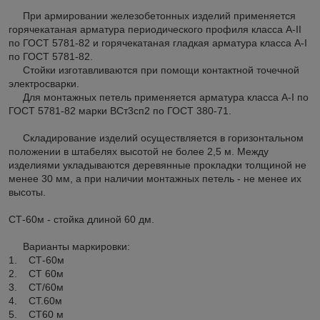
При армировании железобетонных изделий применяется
горячекатаная арматура периодического профиля класса A-II
по ГОСТ 5781-82 и горячекатаная гладкая арматура класса A-I
по ГОСТ 5781-82.
Стойки изготавливаются при помощи контактной точечной
электросварки.
Для монтажных петель применяется арматура класса А-I по
ГОСТ 5781-82 марки ВСт3сп2 по ГОСТ 380-71.
Складирование изделий осуществляется в горизонтальном
положении в штабелях высотой не более 2,5 м. Между
изделиями укладываются деревянные прокладки толщиной не
менее 30 мм, а при наличии монтажных петель - не менее их
высоты.
СТ-60м - стойка длиной 60 дм.
Варианты маркировки:
1. СТ-60м
2. СТ 60м
3. СТ/60м
4. СТ.60м
5. СТ60 м