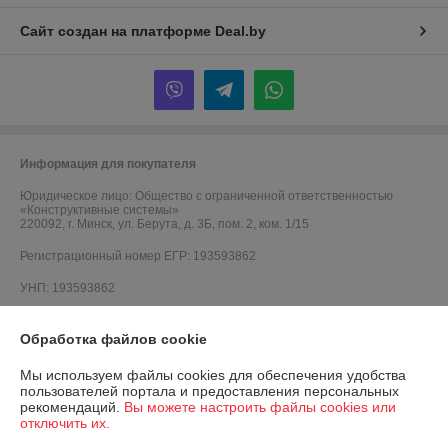
Сайт создан на платформе Deal.by
Информация для покупателя
Юридическое лицо:
Общество с ограниченной ответственностью
«Конструктивные системы»
220092, г. Минск, ул. Берута, д. 3Б, пом. 2, ком. 1/15
Регистрационный номер ЕГР: 193593862
УНП: 193593862
Регистрационный орган: Минский горисполком
Обработка файлов cookie
Дата регистрации компании: 06.10.2021
Мы используем файлы cookies для обеспечения удобства
Ссылка на свидетельство/лицензию
пользователей портала и предоставления персональных
рекомендаций.
Вы можете настроить файлы cookies или
Ссылка на свидетельство/лицензию
отключить их.
Ссылка на свидетельство/лицензию