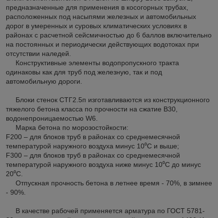
предназначенные для применения в косогорных трубах,
расположенных под насыпями железных и автомобильных
дорог в умеренных и суровых климатических условиях в
районах с расчетной сейсмичностью до 6 баллов включительно
на постоянных и периодически действующих водотоках при
отсутствии наледей.
Конструктивные элементы водопропускного тракта
одинаковы как для труб под железную, так и под
автомобильную дороги.
Блоки стенок СТГ2.5п изготавливаются из конструкционного
тяжелого бетона класса по прочности на сжатие В30,
водонепроницаемостью W6.
Марка бетона по морозостойкости:
F200 – для блоков труб в районах со среднемесячной
температурой наружного воздуха минус 10⁰С и выше;
F300 – для блоков труб в районах со среднемесячной
температурой наружного воздуха ниже минус 10⁰С до минус
20⁰С.
Отпускная прочность бетона в летнее время - 70%, в зимнее
- 90%.
В качестве рабочей применяется арматура по ГОСТ 5781-