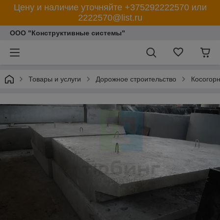
Цену и наличие уточняйте +375292222570 или
2222570@list.ru
ООО "Конструктивные системы"
Товары и услуги
Дорожное строительство
Косогорн