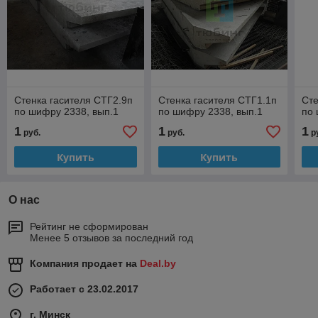
Стенка гасителя СТГ2.9п
Стенка гасителя СТГ1.1п
Сте
по шифру 2338, вып.1
по шифру 2338, вып.1
по 
1
1
1
руб.
руб.
р
Купить
Купить
О нас
Рейтинг не сформирован
Менее 5 отзывов за последний год
Компания продает на
Deal.by
Работает с 23.02.2017
г. Минск