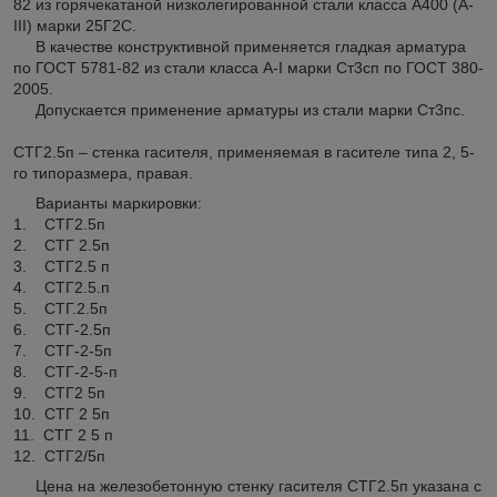
82 из горячекатаной низколегированной стали класса А400 (А-
III) марки 25Г2С.
В качестве конструктивной применяется гладкая арматура
по ГОСТ 5781-82 из стали класса А-I марки Ст3сп по ГОСТ 380-
2005.
Допускается применение арматуры из стали марки Ст3пс.
СТГ2.5п – стенка гасителя, применяемая в гасителе типа 2, 5-
го типоразмера, правая.
Варианты маркировки:
1. СТГ2.5п
2. СТГ 2.5п
3. СТГ2.5 п
4. СТГ2.5.п
5. СТГ.2.5п
6. СТГ-2.5п
7. СТГ-2-5п
8. СТГ-2-5-п
9. СТГ2 5п
10. СТГ 2 5п
11. СТГ 2 5 п
12. СТГ2/5п
Цена на железобетонную стенку гасителя СТГ2.5п указана с