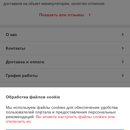
доставили на объект манипулятором, качество отличное.
Показать все отзывы
О нас
Контакты
Доставка и оплата
График работы
Полная версия сайта
Обработка файлов cookie
Политика обработки cookies
Мы используем файлы cookies для обеспечения удобства
пользователей портала и предоставления персональных
Сайт создан на платформе Deal.by
рекомендаций.
Вы можете настроить файлы cookies или
отключить их.