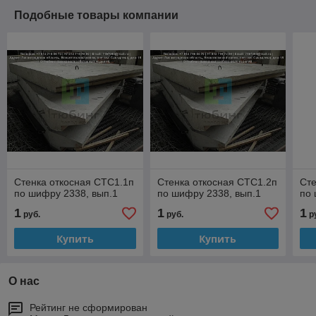
Подобные товары компании
Стенка откосная СТС1.1п
Стенка откосная СТС1.2п
Сте
по шифру 2338, вып.1
по шифру 2338, вып.1
по 
1
1
1
руб.
руб.
р
Купить
Купить
О нас
Рейтинг не сформирован