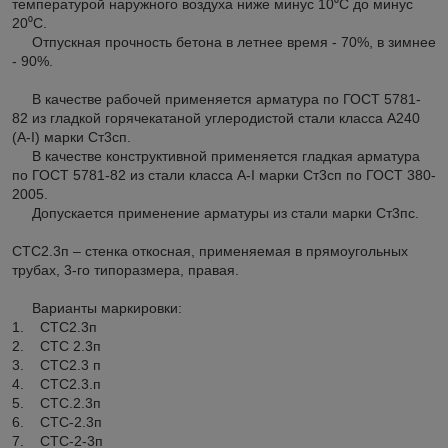
температурой наружного воздуха ниже минус 10⁰С до минус
20⁰С.
Отпускная прочность бетона в летнее время - 70%, в зимнее
- 90%.
В качестве рабочей применяется арматура по ГОСТ 5781-
82 из гладкой горячекатаной углеродистой стали класса А240
(А-I) марки Ст3сп.
В качестве конструктивной применяется гладкая арматура
по ГОСТ 5781-82 из стали класса А-I марки Ст3сп по ГОСТ 380-
2005.
Допускается применение арматуры из стали марки Ст3пс.
СТС2.3п – стенка откосная, применяемая в прямоугольных
трубах, 3-го типоразмера, правая.
Варианты маркировки:
1. СТС2.3п
2. СТС 2.3п
3. СТС2.3 п
4. СТС2.3.п
5. СТС.2.3п
6. СТС-2.3п
7. СТС-2-3п