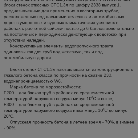
блоки стенок откосных СТС1.3л по шифру 2338 выпуск 1,
предназначенные для применения в косогорных трубах,
расположенных под насыпями железных и автомобильных
дорог в умеренных и суровых климатических условиях в
районах с расчетной сейсмичностью до 6 баллов включительно
на постоянных и периодически действующих водотоках при
отсутствии наледей.
Конструктивные элементы водопропускного тракта
одинаковы как для труб под железную, так и под
автомобильную дороги.
Блоки стенок СТС1.3л изготавливаются из конструкционного
тяжелого бетона класса по прочности на сжатие В30,
водонепроницаемостью W6.
Марка бетона по морозостойкости:
F200 – для блоков труб в районах со среднемесячной
температурой наружного воздуха минус 10⁰С и выше;
F300 – для блоков труб в районах со среднемесячной
температурой наружного воздуха ниже минус 10⁰С до минус
20⁰С.
Отпускная прочность бетона в летнее время - 70%, в зимнее
- 90%.