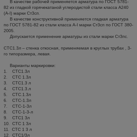
В качестве рабочей применяется арматура по ГОСТ 5781-
82 из гладкой горячекатаной углеродистой стали класса А240
(А-I) марки Ст3сп.
В качестве конструктивной применяется гладкая арматура
по ГОСТ 5781-82 из стали класса А-I марки Ст3сп по ГОСТ 380-
2005.
Допускается применение арматуры из стали марки Ст3пс.
СТС1.3л – стенка откосная, применяемая в круглых трубах , 3-
го типоразмера, левая.
Варианты маркировки:
1. СТС1.3л
2. СТС 1.3л
3. СТС1.3 л
4. СТС1.3.л
5. СТС.1.3л
6. СТС-1.3л
7. СТС-1-3л
8. СТС-1-3-л
9. СТС1 3л
10. СТС 1 3л
11. СТС 1 3 л
12. СТС1/3л