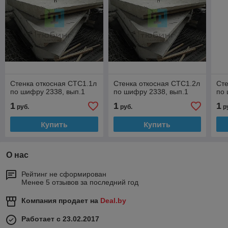
Стенка откосная СТС1.1л
Стенка откосная СТС1.2л
Сте
по шифру 2338, вып.1
по шифру 2338, вып.1
по 
1
1
1
руб.
руб.
р
Купить
Купить
О нас
Рейтинг не сформирован
Менее 5 отзывов за последний год
Компания продает на
Deal.by
Работает с 23.02.2017