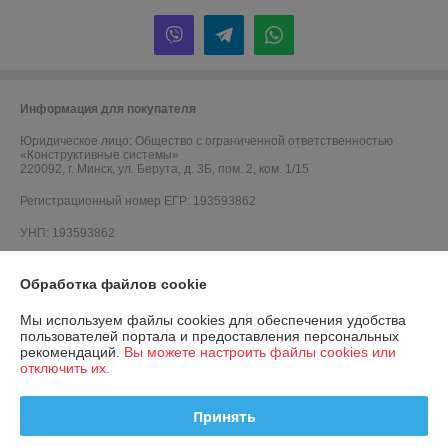
Информация для покупателя
Юридическое лицо:
Общество с ограниченной ответственностью
«Конструктивные системы»
220092, г. Минск, ул. Берута, д. 3Б, пом. 2, ком. 1/15
Регистрационный номер ЕГР: 193593862
УНП: 193593862
Регистрационный орган: Минский горисполком
Обработка файлов cookie
Дата регистрации компании: 06.10.2021
Мы используем файлы cookies для обеспечения удобства
Ссылка на свидетельство/лицензию
пользователей портала и предоставления персональных
рекомендаций.
Вы можете настроить файлы cookies или
Ссылка на свидетельство/лицензию
отключить их.
Ссылка на свидетельство/лицензию
Принять
Ссылка на свидетельство/лицензию