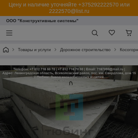
Цену и наличие уточняйте +375292222570 или
2222570@list.ru
ООО "Конструктивные системы"
Товары и услуги
Дорожное строительство
Косогорн