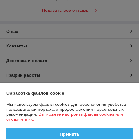
Показать все отзывы
О нас
Контакты
Доставка и оплата
График работы
Полная версия сайта
Обработка файлов cookie
Политика обработки cookies
Мы используем файлы cookies для обеспечения удобства
пользователей портала и предоставления персональных
рекомендаций.
Вы можете настроить файлы cookies или
Сайт создан на платформе Deal.by
отключить их.
Принять