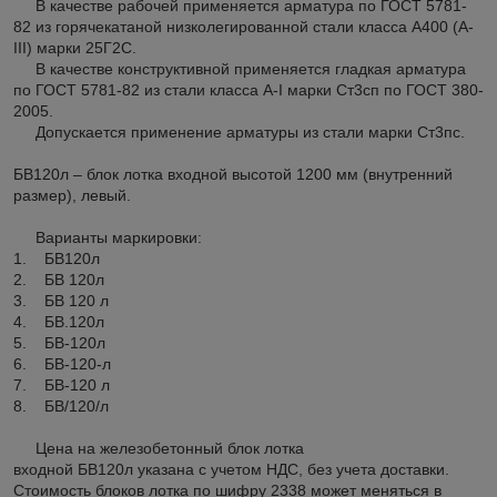
В качестве рабочей применяется арматура по ГОСТ 5781-
82 из горячекатаной низколегированной стали класса А400 (А-
III) марки 25Г2С.
В качестве конструктивной применяется гладкая арматура
по ГОСТ 5781-82 из стали класса А-I марки Ст3сп по ГОСТ 380-
2005.
Допускается применение арматуры из стали марки Ст3пс.
БВ120л – блок лотка входной высотой 1200 мм (внутренний
размер), левый.
Варианты маркировки:
1. БВ120л
2. БВ 120л
3. БВ 120 л
4. БВ.120л
5. БВ-120л
6. БВ-120-л
7. БВ-120 л
8. БВ/120/л
Цена на железобетонный блок лотка
входной БВ120л указана с учетом НДС, без учета доставки.
Стоимость блоков лотка по шифру 2338 может меняться в