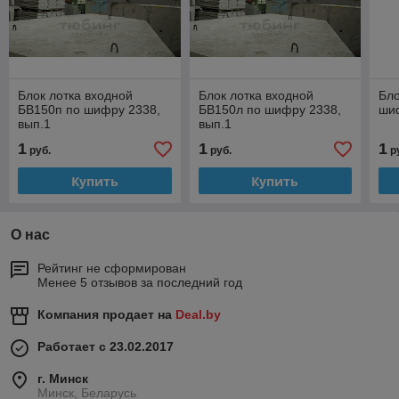
Блок лотка входной
Блок лотка входной
Бло
БВ150п по шифру 2338,
БВ150л по шифру 2338,
шиф
вып.1
вып.1
1
1
1
руб.
руб.
р
Купить
Купить
О нас
Рейтинг не сформирован
Менее 5 отзывов за последний год
Компания продает на
Deal.by
Работает с 23.02.2017
г. Минск
Минск, Беларусь