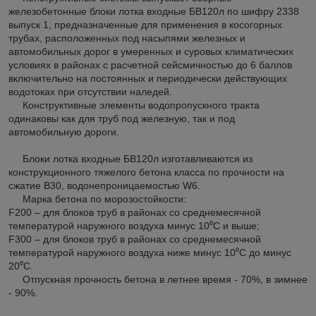
железобетонные блоки лотка входные БВ120л по шифру 2338
выпуск 1, предназначенные для применения в косогорных
трубах, расположенных под насыпями железных и
автомобильных дорог в умеренных и суровых климатических
условиях в районах с расчетной сейсмичностью до 6 баллов
включительно на постоянных и периодически действующих
водотоках при отсутствии наледей.
Конструктивные элементы водопропускного тракта
одинаковы как для труб под железную, так и под
автомобильную дороги.
Блоки лотка входные БВ120л изготавливаются из
конструкционного тяжелого бетона класса по прочности на
сжатие В30, водонепроницаемостью W6.
Марка бетона по морозостойкости:
F200 – для блоков труб в районах со среднемесячной
температурой наружного воздуха минус 10⁰С и выше;
F300 – для блоков труб в районах со среднемесячной
температурой наружного воздуха ниже минус 10⁰С до минус
20⁰С.
Отпускная прочность бетона в летнее время - 70%, в зимнее
- 90%.