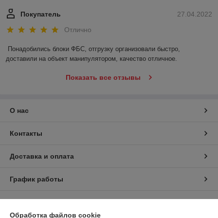
Покупатель
27.04.2022
Отлично
Понадобились блоки ФБС, отгрузку организовали быстро, 
доставили на объект манипулятором, качество отличное.
Показать все отзывы
О нас
Контакты
Доставка и оплата
График работы
Полная версия сайта
Обработка файлов cookie