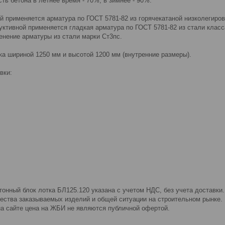
 бетона в летнее время - 70%, в зимнее - 90%.
применяется арматура по ГОСТ 5781-82 из горячекатаной низколегирован
тивной применяется гладкая арматура по ГОСТ 5781-82 из стали класса
ение арматуры из стали марки Ст3пс.
ка шириной 1250 мм и высотой 1200 мм (внутренние размеры).
вки:
ный блок лотка БЛ125.120 указана с учетом НДС, без учета доставки.
чества заказываемых изделий и общей ситуации на строительном рынке.
сайте цена на ЖБИ не являются публичной офертой.