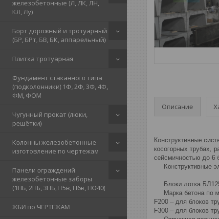
железобетонные (Л, ЛК, ЛН,
КЛ, Лу)
Борт дорожный и тротуарный
(БР, БРт, БВ, БК, аппарельный)
Плитка тротуарная
Фундамент стаканного типа
(подколонники) 1Ф, 2Ф, 3Ф, 4Ф,
ФМ, ФОМ
Описание
Х
Чугунный прокат (люки,
решётки)
Конструктивные сист
Колонны железобетонные
косогорных трубах, 
изготовление по чертежам
сейсмичностью до 6 
Конструктивные элем
Панели ограждений
железобетонные заборы
Блоки лотка БЛ125.1
(1ПБ, 2ПБ, 3ПБ, П5в, П6в, ПО40)
Марка бетона по мо
F200 – для блоков т
ЖБИ по ЧЕРТЕЖАМ
F300 – для блоков тр