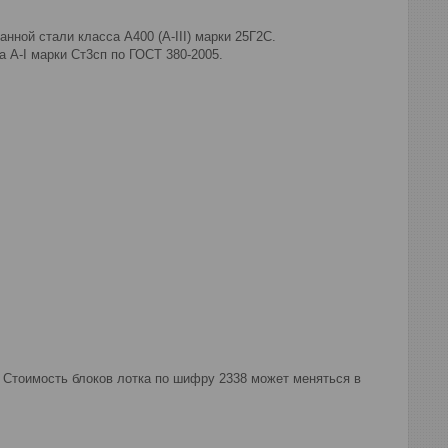
ной стали класса А400 (А-III) марки 25Г2С.
 А-I марки Ст3сп по ГОСТ 380-2005.
 Стоимость блоков лотка по шифру 2338 может меняться в