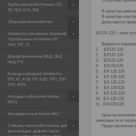
Отпускная прочность
Трубы железобетонные (ТБ,
ТВ, ТБП, БТИ, ТМ)
В качестве рабочей 
В качестве конструк
Сборный железобетон
Допускается примен
Элементы сенажных траншей,
БЛ125.120 – блок лот
портальные оголовки (ОГ,
СБО, ТИГ, Т)
Варианты маркиро
1. БЛ125.120
2. БЛ125 120
Дождеприемники (ВБД, СБД,
3. БЛ125-120
НБД, П1)
4. БЛ125/120
5. БЛ 125.120
Кольца колодцев элементы
6. БЛ 125 120
(ПП, КС, КСф, ПП, КЦП, 1ПП, 2ПП,
7. БЛ 125-120
3ПП, 4ПП)
8. БЛ 125/120
9. БЛ.125.120
Колодцы кабельной связи
10. БЛ-125-120
(ККС)
11. БЛ/125/120
Фундаментные блоки ФБС
Цена на железобетон
зависимости от коли
Стаканы железобетонные для
Представленные на 
вентиляции, дефлекторов,