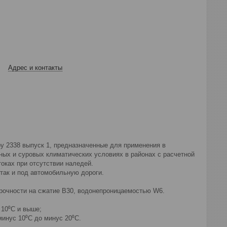
Адрес и контакты
у 2338 выпуск 1, предназначенные для применения в
ых и суровых климатических условиях в районах с расчетной
оках при отсутствии наледей.
ак и под автомобильную дороги.
прочности на сжатие В30, водонепроницаемостью W6.
 10⁰С и выше;
минус 10⁰С до минус 20⁰С.