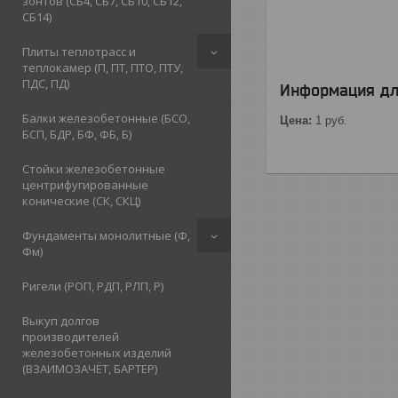
зонтов (СБ4, СБ7, СБ10, СБ12,
СБ14)
Плиты теплотрасс и
теплокамер (П, ПТ, ПТО, ПТУ,
ПДС, ПД)
Информация дл
Балки железобетонные (БСО,
Цена:
1
руб.
БСП, БДР, БФ, ФБ, Б)
Стойки железобетонные
центрифугированные
конические (СК, СКЦ)
Фундаменты монолитные (Ф,
Фм)
Ригели (РОП, РДП, РЛП, Р)
Выкуп долгов
производителей
железобетонных изделий
(ВЗАИМОЗАЧЁТ, БАРТЕР)