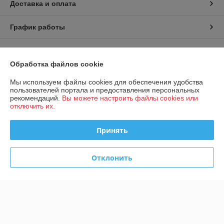
Доставка и оплата
График работы
Полная версия сайта
Обработка файлов cookie
Политика обработки cookies
Мы используем файлы cookies для обеспечения удобства
пользователей портала и предоставления персональных
Сайт создан на платформе Deal.by
рекомендаций.
Вы можете настроить файлы cookies или
отключить их.
Принять
Отклонить
Информация для покупателя
Юридическое лицо:
Общество с ограниченной ответственностью
«Конструктивные системы»
220092, г. Минск, ул. Берута, д. 3Б, пом. 2, ком. 1/15
Регистрационный номер ЕГР: 193593862