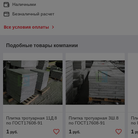
Наличными
Безналичный расчет
Все условия оплаты
Подобные товары компании
Плитка тротуарная 11Д.8
Плитка тротуарная 3Ш.8
Пли
по ГОСТ17608-91
по ГОСТ17608-91
по
1
1
1
руб.
руб.
р