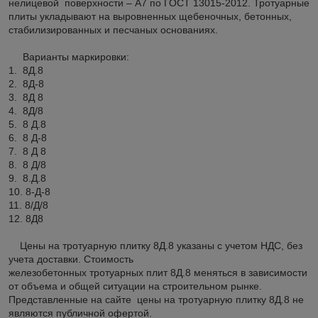
нелицевой поверхности – А7 по ГОСТ 13015-2012. Тротуарные
плиты укладывают на выровненных щебеночных, бетонных,
стабилизированных и песчаных основаниях.
Варианты маркировки:
1. 8Д.8
2. 8Д-8
3. 8Д 8
4. 8Д/8
5. 8 Д.8
6. 8 Д-8
7. 8 Д 8
8. 8 Д/8
9. 8.Д.8
10. 8-Д-8
11. 8/Д/8
12. 8Д8
Цены на тротуарную плитку 8Д.8 указаны с учетом НДС, без
учета доставки. Стоимость
железобетонных тротуарных плит 8Д.8 меняться в зависимости
от объема и общей ситуации на строительном рынке.
Представленные на сайте цены на тротуарную плитку 8Д.8 не
являются публичной офертой.