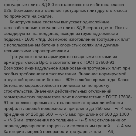
тротуарные плиты 8Д.8 0 изготавливаются из бетона класса
В25. Возможно изготовление тротуарных плит другого класса
по прочности на сжатие.
Конструктивные системы выпускает однослойные
железобетонные тротуарные плиты 8Д.8 серого цвета. Плиты
складируются на поддонах, исходя из грузоподъемности
поддона - 1600 кг/пд. Возможно изготовление тротуарных плит
с использованием бетона в хлористых солях или другими
техническими характеристиками.
Тротуарные плиты армируются сварными сетками из
арматуры класса Вр-1 в соответствии с ГОСТ 17608-91.
Возможно индивидуальное армирование тротуарных плит, при
особых требованиях к эксплуатации. Значение нормируемой
отпускной прочности бетона – 90% в любое время года. Класс
бетона по морозостойкости принимается по проекту
строительства. Значения действительных отклонений
геометрических параметров плит в соответствии с ГОСТ 17608-
91 не должны превышать: отклонение от прямолинейности
профиля лицевой поверхности при длине до 250 мм – +/- 4 мм;
при длине от 250 до 500 – +/- 5 мм; при длине от 500 до 1000
– +/- 6 мм; отклонения по толщине – +/- 5 мм; отклонение от
перпендикулярности торцевых и смежных им граней – +/- 4 мм.
Категория лицевой поверхности тротуарных плит – А6,