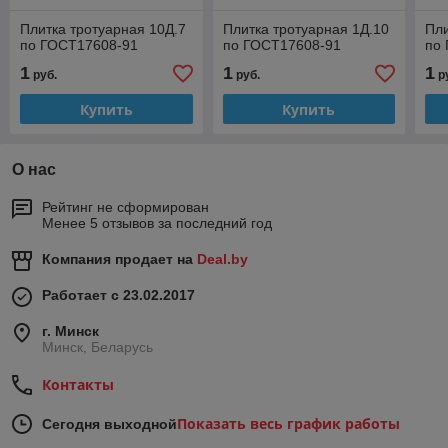
Плитка тротуарная 10Д.7
Плитка тротуарная 1Д.10
Пли
по ГОСТ17608-91
по ГОСТ17608-91
по
1
1
1
руб.
руб.
р
Купить
Купить
О нас
Рейтинг не сформирован
Менее 5 отзывов за последний год
Компания продает на
Deal.by
Работает с 23.02.2017
г. Минск
Минск, Беларусь
Контакты
Показать весь график работы
Сегодня выходной