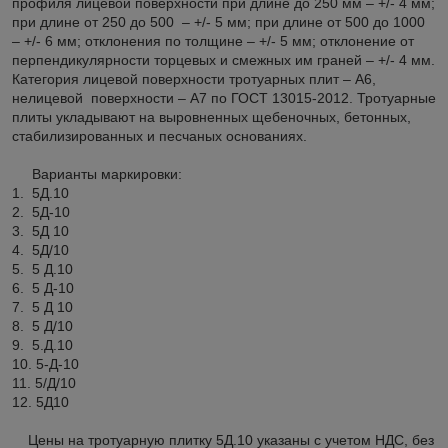
профиля лицевой поверхности при длине до 250 мм – +/- 4 мм;
при длине от 250 до 500 – +/- 5 мм; при длине от 500 до 1000
– +/- 6 мм; отклонения по толщине – +/- 5 мм; отклонение от
перпендикулярности торцевых и смежных им граней – +/- 4 мм.
Категория лицевой поверхности тротуарных плит – А6,
нелицевой поверхности – А7 по ГОСТ 13015-2012. Тротуарные
плиты укладывают на выровненных щебеночных, бетонных,
стабилизированных и песчаных основаниях.
Варианты маркировки:
1. 5Д.10
2. 5Д-10
3. 5Д 10
4. 5Д/10
5. 5 Д.10
6. 5 Д-10
7. 5 Д 10
8. 5 Д/10
9. 5.Д.10
10. 5-Д-10
11. 5/Д/10
12. 5Д10
Цены на тротуарную плитку 5Д.10 указаны с учетом НДС, без