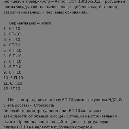
нелицевой поверхности – А7 по ГОСТ 13015-2012. Тротуарные
плиты укладывают на выровненных щебеночных, бетонных,
стабилизированных и песчаных основаниях.
Варианты маркировки:
1. 6П.10
2. 6П-10
3. 6П 10
4. 6П/10
5. 6 П.10
6. 6 П-10
7. 6 П 10
8. 6 П/10
9. 6.П.10
10. 6-П-10
11. 6/П/10
12. 6П10
Цены на тротуарную плитку 6П.10 указаны с учетом НДС, без
учета доставки. Стоимость
железобетонных тротуарных плит 6П.10 меняться в
зависимости от объема и общей ситуации на строительном
рынке. Представленные на сайте цены на тротуарную
плитку 6П.10 не являются публичной офертой.