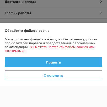
Доставка и оплата
График работы
Полная версия сайта
Обработка файлов cookie
Политика обработки cookies
Мы используем файлы cookies для обеспечения удобства
пользователей портала и предоставления персональных
Сайт создан на платформе Deal.by
рекомендаций.
Вы можете настроить файлы cookies или
отключить их.
Принять
Отклонить
Информация для покупателя
Юридическое лицо:
Общество с ограниченной ответственностью
«Конструктивные системы»
220092, г. Минск, ул. Берута, д. 3Б, пом. 2, ком. 1/15
Регистрационный номер ЕГР: 193593862