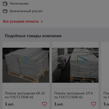
Наличными
Безналичный расчет
Все условия оплаты
Подобные товары компании
Плитка тротуарная 6К.10
Плитка тротуарная 1П.6
Пли
по ГОСТ17608-91
по ГОСТ17608-91
по
1
1
1
руб.
руб.
р