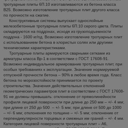
тротуарные плиты 6П.10 изготавливаются из бетона класса
В25. Возможно изготовление тротуарных плит другого класса
по прочности на сжатие.
Конструктивные системы выпускает однослойные
железобетонные тротуарные плиты 6П.10 серого цвета. Плиты
складируются на поддонах, исходя из грузоподъемности
поддона - 1600 кг/пд. Возможно изготовление тротуарных плит
с использованием бетона в хлористых солях или другими
техническими характеристиками.
Тротуарные плиты армируются сварными сетками из
арматуры класса Вр-1 в соответствии с ГОСТ 17608-91.
Возможно индивидуальное армирование тротуарных плит, при
особых требованиях к эксплуатации. Значение нормируемой
отпускной прочности бетона – 90% в любое время года. Класс
бетона по морозостойкости принимается по проекту
строительства. Значения действительных отклонений
геометрических параметров плит в соответствии с ГОСТ 17608-
91 не должны превышать: отклонение от прямолинейности
профиля лицевой поверхности при длине до 250 мм – +/- 4 мм;
при длине от 250 до 500 – +/- 5 мм; при длине от 500 до 1000
– +/- 6 мм; отклонения по толщине – +/- 5 мм; отклонение от
перпендикулярности торцевых и смежных им граней – +/- 4 мм.
Категория лицевой поверхности тротуарных плит – А6,