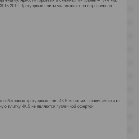
 перпендикулярности торцевых и смежных им граней – +/- 4 мм.
 13015-2012. Тротуарные плиты укладывают на выровненных
езобетонных тротуарных плит 4К.5 меняться в зависимости от
ную плитку 4К.5 не являются публичной офертой.