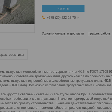
Купить
+375 (29) 222-25-70
Условия оплаты и доставки
График работы
арактеристики
емы выпускает железобетонные тротуарные плиты 4К.5 по ГОСТ 17608-91
озможно изготовление тротуарных плит другого класса по прочности на 
емы выпускает однослойные железобетонные тротуарные плиты 4К.5 се
дона - 1600 кг/пд. Возможно изготовление тротуарных плит с использо
мируются сварными сетками из арматуры класса Вр-1 в соответствии
 особых требованиях к эксплуатации. Значение нормируемой отпускной п
нимается по проекту строительства. Значения действительных отклонени
ревышать: отклонение от прямолинейности профиля лицевой поверхности 