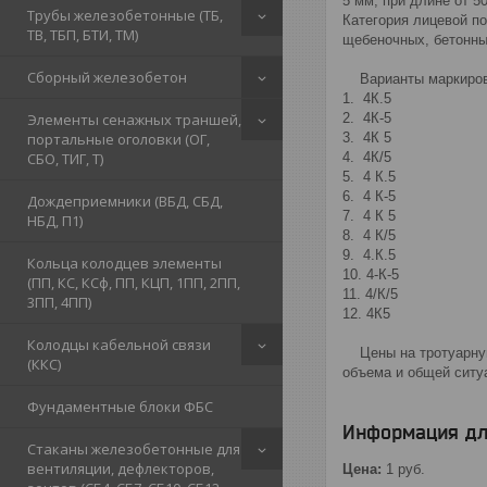
5 мм; при длине от 5
Трубы железобетонные (ТБ,
Категория лицевой п
ТВ, ТБП, БТИ, ТМ)
щебеночных, бетонны
Сборный железобетон
Варианты маркиров
1. 4К.5
Элементы сенажных траншей,
2. 4К-5
портальные оголовки (ОГ,
3. 4К 5
СБО, ТИГ, Т)
4. 4К/5
5. 4 К.5
6. 4 К-5
Дождеприемники (ВБД, СБД,
7. 4 К 5
НБД, П1)
8. 4 К/5
9. 4.К.5
Кольца колодцев элементы
10. 4-К-5
(ПП, КС, КСф, ПП, КЦП, 1ПП, 2ПП,
11. 4/К/5
3ПП, 4ПП)
12. 4К5
Колодцы кабельной связи
Цены на тротуарную 
(ККС)
объема и общей ситу
Фундаментные блоки ФБС
Информация дл
Стаканы железобетонные для
вентиляции, дефлекторов,
Цена:
1
руб.