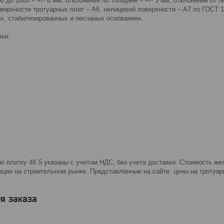
00 до 1000 – +/- 6 мм; отклонения по толщине – +/- 5 мм; отклонение от
оверхности тротуарных плит – А6, нелицевой поверхности – А7 по ГОСТ
х, стабилизированных и песчаных основаниях.
ки:
плитку 4К.5 указаны с учетом НДС, без учета доставки. Стоимость жел
ации на строительном рынке. Представленные на сайте цены на тротуар
я заказа