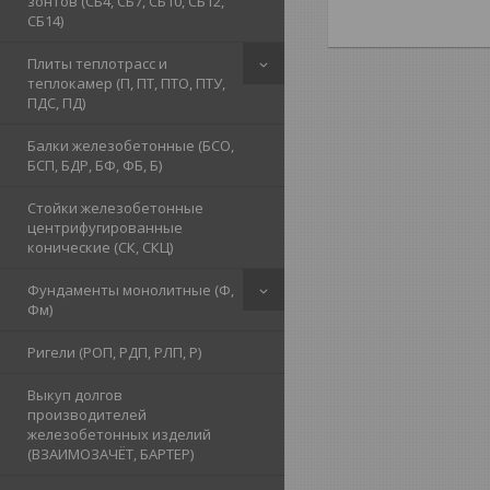
зонтов (СБ4, СБ7, СБ10, СБ12,
СБ14)
Плиты теплотрасс и
теплокамер (П, ПТ, ПТО, ПТУ,
ПДС, ПД)
Балки железобетонные (БСО,
БСП, БДР, БФ, ФБ, Б)
Стойки железобетонные
центрифугированные
конические (СК, СКЦ)
Фундаменты монолитные (Ф,
Фм)
Ригели (РОП, РДП, РЛП, Р)
Выкуп долгов
производителей
железобетонных изделий
(ВЗАИМОЗАЧЁТ, БАРТЕР)