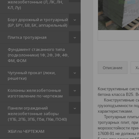
железобетонные (Л, ЛК, ЛН,
КЛ, Лу)
Борт дорожный и тротуарный
(БР, БРт, БВ, БК, аппарельный)
Плитка тротуарная
Фундамент стаканного типа
(подколонники) 1Ф, 2Ф, 3Ф, 4Ф,
ФМ, ФОМ
Описание
Х
Чугунный прокат (люки,
решётки)
Конструктивные сист
Колонны железобетонные
бетона класса В25. В
изготовление по чертежам
Конструктивные сист
грузоподъемности под
Панели ограждений
характеристиками.
железобетонные заборы
Тротуарные плиты ар
(1ПБ, 2ПБ, 3ПБ, П5в, П6в, ПО40)
тротуарных плит, при
морозостойкости при
ЖБИ по ЧЕРТЕЖАМ
17608-91 не должны п