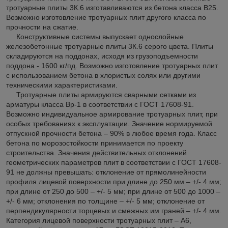
тротуарные плиты 3К.6 изготавливаются из бетона класса В25.
Возможно изготовление тротуарных плит другого класса по
прочности на сжатие.
Конструктивные системы выпускает однослойные
железобетонные тротуарные плиты 3К.6 серого цвета. Плиты
складируются на поддонах, исходя из грузоподъемности
поддона - 1600 кг/пд. Возможно изготовление тротуарных плит
с использованием бетона в хлористых солях или другими
техническими характеристиками.
Тротуарные плиты армируются сварными сетками из
арматуры класса Вр-1 в соответствии с ГОСТ 17608-91.
Возможно индивидуальное армирование тротуарных плит, при
особых требованиях к эксплуатации. Значение нормируемой
отпускной прочности бетона – 90% в любое время года. Класс
бетона по морозостойкости принимается по проекту
строительства. Значения действительных отклонений
геометрических параметров плит в соответствии с ГОСТ 17608-
91 не должны превышать: отклонение от прямолинейности
профиля лицевой поверхности при длине до 250 мм – +/- 4 мм;
при длине от 250 до 500 – +/- 5 мм; при длине от 500 до 1000 –
+/- 6 мм; отклонения по толщине – +/- 5 мм; отклонение от
перпендикулярности торцевых и смежных им граней – +/- 4 мм.
Категория лицевой поверхности тротуарных плит – А6,