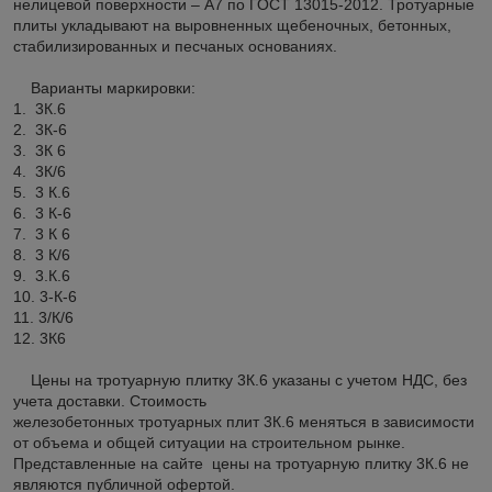
нелицевой поверхности – А7 по ГОСТ 13015-2012. Тротуарные
плиты укладывают на выровненных щебеночных, бетонных,
стабилизированных и песчаных основаниях.
Варианты маркировки:
1. 3К.6
2. 3К-6
3. 3К 6
4. 3К/6
5. 3 К.6
6. 3 К-6
7. 3 К 6
8. 3 К/6
9. 3.К.6
10. 3-К-6
11. 3/К/6
12. 3К6
Цены на тротуарную плитку 3К.6 указаны с учетом НДС, без
учета доставки. Стоимость
железобетонных тротуарных плит 3К.6 меняться в зависимости
от объема и общей ситуации на строительном рынке.
Представленные на сайте цены на тротуарную плитку 3К.6 не
являются публичной офертой.