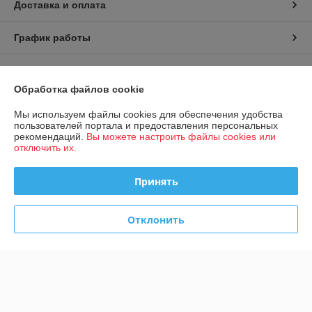
Доставка и оплата
График работы
Полная версия сайта
Обработка файлов cookie
Политика обработки cookies
Мы используем файлы cookies для обеспечения удобства
пользователей портала и предоставления персональных
Сайт создан на платформе Deal.by
рекомендаций.
Вы можете настроить файлы cookies или
отключить их.
Принять
Отклонить
Информация для покупателя
Юридическое лицо:
Общество с ограниченной ответственностью
«Конструктивные системы»
220092, г. Минск, ул. Берута, д. 3Б, пом. 2, ком. 1/15
Регистрационный номер ЕГР: 193593862