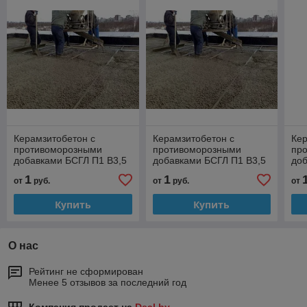
Керамзитобетон с
Керамзитобетон с
Кер
противоморозными
противоморозными
пр
добавками БСГЛ П1 В3,5
добавками БСГЛ П1 В3,5
доб
D900 фр.4-10мм t=11-15
D900 фр.4-10мм t=0-5
D90
1
1
от
руб.
от
руб.
от
ФН-1
ФН-1
ФН
Купить
Купить
О нас
Рейтинг не сформирован
Менее 5 отзывов за последний год