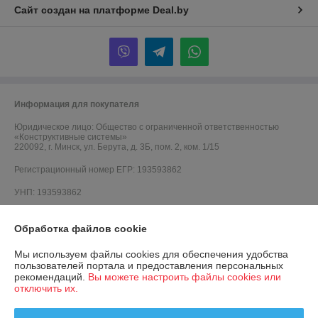
Сайт создан на платформе Deal.by
Информация для покупателя
Юридическое лицо:
Общество с ограниченной ответственностью
«Конструктивные системы»
220092, г. Минск, ул. Берута, д. 3Б, пом. 2, ком. 1/15
Регистрационный номер ЕГР: 193593862
УНП: 193593862
Регистрационный орган: Минский горисполком
Обработка файлов cookie
Дата регистрации компании: 06.10.2021
Мы используем файлы cookies для обеспечения удобства
Ссылка на свидетельство/лицензию
пользователей портала и предоставления персональных
рекомендаций.
Вы можете настроить файлы cookies или
Ссылка на свидетельство/лицензию
отключить их.
Ссылка на свидетельство/лицензию