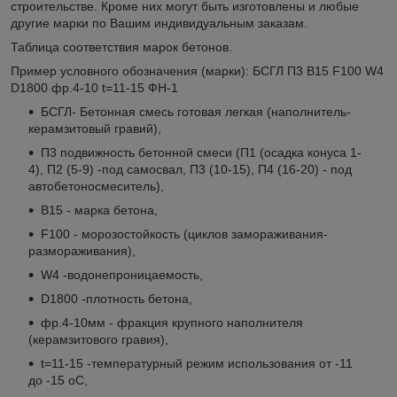
строительстве. Кроме них могут быть изготовлены и любые
другие марки по Вашим индивидуальным заказам.
Таблица соответствия марок бетонов.
Пример условного обозначения (марки): БСГЛ П3 В15 F100 W4
D1800 фр.4-10 t=11-15 ФН-1
БСГЛ- Бетонная cмесь готовая легкая (наполнитель-
керамзитовый гравий),
П3 подвижность бетонной смеси (П1 (осадка конуса 1-
4), П2 (5-9) -под самосвал, П3 (10-15), П4 (16-20) - под
автобетоносмеситель),
B15 - марка бетона,
F100 - морозостойкость (циклов замораживания-
размораживания),
W4 -водонепроницаемость,
D1800 -плотность бетона,
фр.4-10мм - фракция крупного наполнителя
(керамзитового гравия),
t=11-15 -температурный режим использования от -11
до -15
o
C,