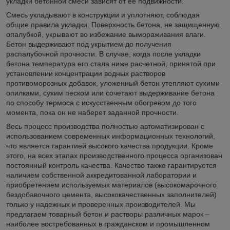
укладки бетонной смеси зависят от ее подвижности.
Смесь укладывают в конструкции и уплотняют, соблюдая
общие правила укладки. Поверхность бетона, не защищенную
опалубкой, укрывают во избежание вымораживания влаги.
Бетон выдерживают под укрытием до получения
распалубочной прочности. В случае, когда после укладки
бетона температура его стала ниже расчетной, принятой при
установлении концентрации водных растворов
противоморозных добавок, уложенный бетон утепляют сухими
опилками, сухим песком или сочетают выдерживание бетона
по способу термоса с искусственным обогревом до того
момента, пока он не наберет заданной прочности.
Весь процесс производства полностью автоматизирован с
использованием современных информационных технологий,
что является гарантией высокого качества продукции. Кроме
этого, на всех этапах производственного процесса организован
постоянный контроль качества. Качество также гарантируется
наличием собственной аккредитованной лаборатории и
приобретением используемых материалов (высокомарочного
бездобавочного цемента, высококачественных заполнителей)
только у надежных и проверенных производителей. Мы
предлагаем товарный бетон и растворы различных марок –
наиболее востребованных в гражданском и промышленном