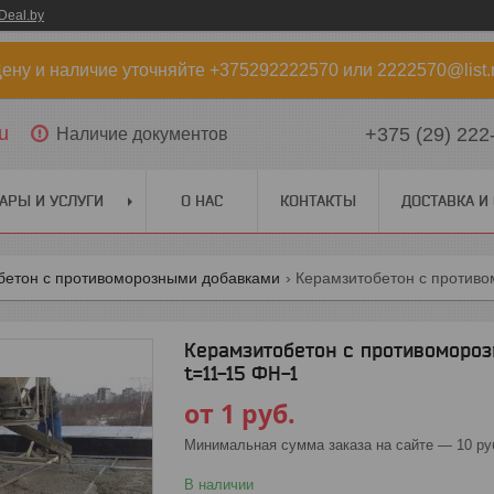
Deal.by
ену и наличие уточняйте +375292222570 или 2222570@list.
u
+375 (29) 222
Наличие документов
АРЫ И УСЛУГИ
О НАС
КОНТАКТЫ
ДОСТАВКА И
бетон с противоморозными добавками
Керамзитобетон с противомороз
t=11-15 ФН-1
от
1
руб.
Минимальная сумма заказа на сайте — 10 ру
В наличии