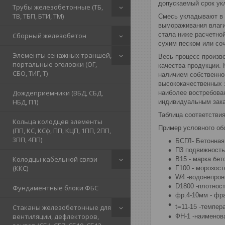
допускаемый срок укл
Трубы железобетонные (ТБ,
ТВ, ТБП, БТИ, ТМ)
Смесь укладывают в 
вымораживания влаги
стала ниже расчетно
Сборный железобетон
сухим песком или соч
Элементы сенажных траншей,
Весь процесс произв
портальные оголовки (ОГ,
качества продукции. 
СБО, ТИГ, Т)
наличием собственно
высококачественных 
Дождеприемники (ВБД, СБД,
наиболее востребова
НБД, П1)
индивидуальным зака
Таблица соответствия
Кольца колодцев элементы
Пример условного обо
(ПП, КС, КСф, ПП, КЦП, 1ПП, 2ПП,
3ПП, 4ПП)
БСГЛ- Бетонная 
П3 подвижность 
Колодцы кабельной связи
B15 - марка бет
(ККС)
F100 - морозос
W4 -водонепрон
D1800 -плотност
Фундаментные блоки ФБС
фр.4-10мм - фра
Стаканы железобетонные для
t=11-15 -темпер
вентиляции, дефлекторов,
ФН-1 -наименов