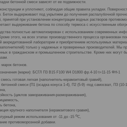
адки бетонной смеси зависят от ее подвижности.
конструкции и уплотняют, соблюдая общие правила укладки. Поверхнос
. Бетон выдерживают под укрытием до получения распалубочной прочнос
й, принятой при установлении концентрации водных растворов противом
етают выдерживание бетона по способу термоса с искусственным обогре
одства полностью автоматизирован с использованием современных инфо
Кроме этого, на всех этапах производственного процесса организован по
й аккредитованной лаборатории и приобретением используемых материа
заполнителей) только у надежных и проверенных производителей. Мы пр
нных в гражданском и промышленном строительстве. Кроме них могут б
зам.
 марок бетонов.
значения (марки): БСГЛ П3 В15 F100 W4 D1800 фр.4-10 t=11-15 ФН-1
cмесь готовая легкая (наполнитель-керамзитовый гравий),
бетонной смеси (П1 (осадка конуса 1-4), П2 (5-9) -под самосвал, П3 (10-1
она,
тойкость (циклов замораживания-размораживания),
ицаемость,
ь бетона,
кция крупного наполнителя (керамзитового гравия),
o
атурный режим использования от -11 до -15
C,
ание противоморознной добавки.