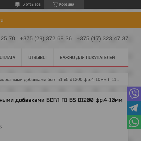
6 отзывов
Корзина
ru
-25-70
+375 (29) 372-68-36
+375 (17) 323-47-37
 ОПЛАТА
ОТЗЫВЫ
ВАЖНО ДЛЯ ПОКУПАТЕЛЕЙ
Керамзитобетон с противоморозными добавками бсгл п1 в5 d1200 фр.4-10мм t=11-15 фн-1
ными добавками БСГЛ П1 В5 D1200 фр.4-10мм
б