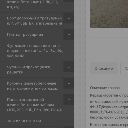
железобетонные (Л, ЛК, ЛН,
КЛ, Лу)
Борт дорожный и тротуарный
(БР, БРт, БВ, БК, аппарельный)
Плитка тротуарная
Фундамент стаканного типа
(подколонники) 1Ф, 2Ф, 3Ф, 4Ф,
ФМ, ФОМ
Чугунный прокат (люки,
Описание
Х
решётки)
Колонны железобетонные
изготовление по чертежам
Описание товара:
Керамзитобетон с пр
Панели ограждений
от минимальной суто
железобетонные заборы
ФН-1Т(Формиат натрия
(1ПБ, 2ПБ, 3ПБ, П5в, П6в, ПО40)
800013176-003-2011.
безопасности устано
ЖБИ по ЧЕРТЕЖАМ
Бетонную смесь с пр