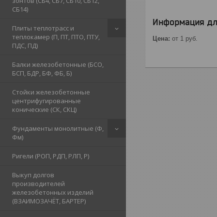
зонтов (СБ4, СБ7, СБ10, СБ12,
СБ14)
Информация дл
Плиты теплотрасс и
теплокамер (П, ПТ, ПТО, ПТУ,
Цена:
от 1
руб.
ПДС, ПД)
Балки железобетонные (БСО,
БСП, БДР, БФ, ФБ, Б)
Стойки железобетонные
центрифугированные
конические (СК, СКЦ)
Фундаменты монолитные (Ф,
Фм)
Ригели (РОП, РДП, РЛП, Р)
Выкуп долгов
производителей
железобетонных изделий
(ВЗАИМОЗАЧЁТ, БАРТЕР)