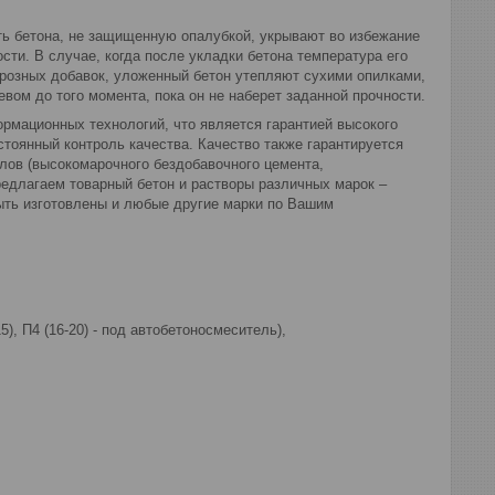
ть бетона, не защищенную опалубкой, укрывают во избежание
ти. В случае, когда после укладки бетона температура его
орозных добавок, уложенный бетон утепляют сухими опилками,
вом до того момента, пока он не наберет заданной прочности.
рмационных технологий, что является гарантией высокого
стоянный контроль качества. Качество также гарантируется
лов (высокомарочного бездобавочного цемента,
едлагаем товарный бетон и растворы различных марок –
ыть изготовлены и любые другие марки по Вашим
5), П4 (16-20) - под автобетоносмеситель),