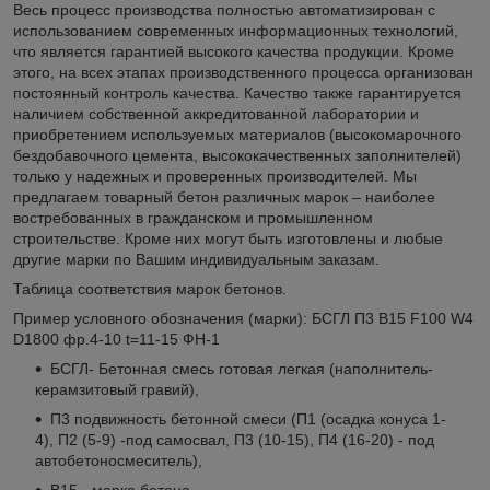
Весь процесс производства полностью автоматизирован с
использованием современных информационных технологий,
что является гарантией высокого качества продукции. Кроме
этого, на всех этапах производственного процесса организован
постоянный контроль качества. Качество также гарантируется
наличием собственной аккредитованной лаборатории и
приобретением используемых материалов (высокомарочного
бездобавочного цемента, высококачественных заполнителей)
только у надежных и проверенных производителей. Мы
предлагаем товарный бетон различных марок – наиболее
востребованных в гражданском и промышленном
строительстве. Кроме них могут быть изготовлены и любые
другие марки по Вашим индивидуальным заказам.
Таблица соответствия марок бетонов.
Пример условного обозначения (марки): БСГЛ П3 В15 F100 W4
D1800 фр.4-10 t=11-15 ФН-1
БСГЛ- Бетонная cмесь готовая легкая (наполнитель-
керамзитовый гравий),
П3 подвижность бетонной смеси (П1 (осадка конуса 1-
4), П2 (5-9) -под самосвал, П3 (10-15), П4 (16-20) - под
автобетоносмеситель),
B15 - марка бетона,