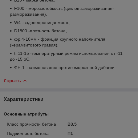
F100 - морозостойкость (циклов замораживания-
размораживания),
W4 -водонепроницаемость,
D1800 -плотность бетона,
фр.4-10мм - фракция крупного наполнителя
(керамзитового гравия),
t=11-15 -температурный режим использования от -11
до -15
o
C,
ФН-1 -наименование противоморознной добавки.
Скрыть
Характеристики
Основные атрибуты
Класс прочности бетона
В3,5
Подвижность бетона
П1