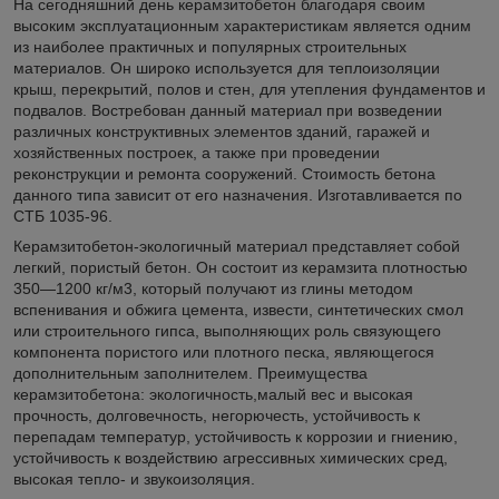
На сегодняшний день керамзитобетон благодаря своим
высоким эксплуатационным характеристикам является одним
из наиболее практичных и популярных строительных
материалов. Он широко используется для теплоизоляции
крыш, перекрытий, полов и стен, для утепления фундаментов и
подвалов. Востребован данный материал при возведении
различных конструктивных элементов зданий, гаражей и
хозяйственных построек, а также при проведении
реконструкции и ремонта сооружений. Стоимость бетона
данного типа зависит от его назначения. Изготавливается по
СТБ 1035-96.
Керамзитобетон-экологичный материал представляет собой
легкий, пористый бетон. Он состоит из керамзита плотностью
350—1200 кг/м
3
, который получают из глины методом
вспенивания и обжига цемента, извести, синтетических смол
или строительного гипса, выполняющих роль связующего
компонента пористого или плотного песка, являющегося
дополнительным заполнителем. Преимущества
керамзитобетона: экологичность,малый вес и высокая
прочность, долговечность, негорючесть, устойчивость к
перепадам температур, устойчивость к коррозии и гниению,
устойчивость к воздействию агрессивных химических сред,
высокая тепло- и звукоизоляция.