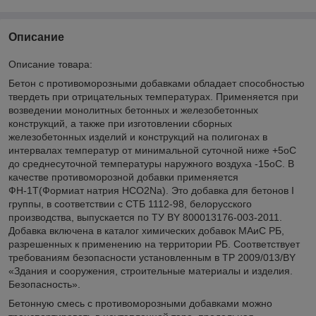
Описание
Описание товара:
Бетон с противоморозными добавками обладает способностью
твердеть при отрицательных температурах. Применяется при
возведении монолитных бетонных и железобетонных
конструкций, а также при изготовлении сборных
железобетонных изделий и конструкций на полигонах в
интервалах температур от минимальной суточной ниже +5
o
С
до среднесуточной температуры наружного воздуха -15
o
С. В
качестве противоморозной добавки применяется
ФН-1Т(Формиат натрия HCO2Na). Это добавка для бетонов I
группы, в соответствии с СТБ 1112-98, белорусского
производства, выпускается по ТУ ВY 800013176-003-2011.
Добавка включена в каталог химических добавок МАиС РБ,
разрешенных к применению на территории РБ. Соответствует
требованиям безопасности установленным в ТР 2009/013/BY
«Здания и сооружения, строительные материалы и изделия.
Безопасность».
Бетонную смесь с противоморозными добавками можно