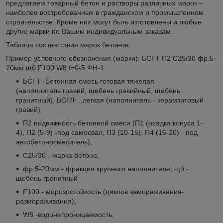
предлагаем товарный бетон и растворы различных марок –
наиболее востребованных в гражданском и промышленном
строительстве. Кроме них могут быть изготовлены и любые
другие марки по Вашим индивидуальным заказам.
Таблица соответствия марок бетонов.
Пример условного обозначения (марки): БСГТ П2 С25/30 фр.5-
20мм щб F100 W8 t=0-5 ФН-1
БСГТ -Бетонная cмесь готовая тяжелая
(наполнитель:гравий, щебень гравийный, щебень
гранитный), БСГЛ-...легкая (наполнитель - керамзитовый
гравий),
П2 подвижность бетонной смеси (П1 (осадка конуса 1-
4), П2 (5-9) -под самосвал, П3 (10-15), П4 (16-20) - под
автобетоносмеситель),
С25/30 - марка бетона,
фр.5-20мм - фракция крупного наполнителя, щб -
щебень гранитный
F100 - морозостойкость (циклов замораживания-
размораживания),
W8 -водонепроницаемость,