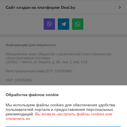
Сайт создан на платформе Deal.by
Информация для покупателя
Юридическое лицо:
Общество с ограниченной ответственностью
«Конструктивные системы»
220092, г. Минск, ул. Берута, д. 3Б, пом. 2, ком. 1/15
Регистрационный номер ЕГР: 193593862
УНП: 193593862
Регистрационный орган: Минский горисполком
Обработка файлов cookie
Дата регистрации компании: 06.10.2021
Мы используем файлы cookies для обеспечения удобства
Ссылка на свидетельство/лицензию
пользователей портала и предоставления персональных
рекомендаций.
Вы можете настроить файлы cookies или
Ссылка на свидетельство/лицензию
отключить их.
Ссылка на свидетельство/лицензию