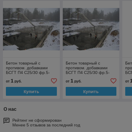
Бетон товарный с
Бетон товарный с
Бет
противом. добавками
противом. добавками
про
БСГТ П4 С25/30 фр.5-
БСГТ П4 С25/30 фр.5-
БСГ
10мм F100 W8 t=11-15
10мм F100 W8 t=0-5
10м
1
1
от
руб.
от
руб.
от
ФН-1
ФН-1
Купить
Купить
О нас
Рейтинг не сформирован
Менее 5 отзывов за последний год