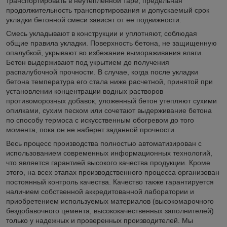
транспортировать в неутепленной таре, предельная
продолжительность транспортирования и допускаемый срок
укладки бетонной смеси зависят от ее подвижности.
Смесь укладывают в конструкции и уплотняют, соблюдая
общие правила укладки. Поверхность бетона, не защищенную
опалубкой, укрывают во избежание вымораживания влаги.
Бетон выдерживают под укрытием до получения
распалубочной прочности. В случае, когда после укладки
бетона температура его стала ниже расчетной, принятой при
установлении концентрации водных растворов
противоморозных добавок, уложенный бетон утепляют сухими
опилками, сухим песком или сочетают выдерживание бетона
по способу термоса с искусственным обогревом до того
момента, пока он не наберет заданной прочности.
Весь процесс производства полностью автоматизирован с
использованием современных информационных технологий,
что является гарантией высокого качества продукции. Кроме
этого, на всех этапах производственного процесса организован
постоянный контроль качества. Качество также гарантируется
наличием собственной аккредитованной лаборатории и
приобретением используемых материалов (высокомарочного
бездобавочного цемента, высококачественных заполнителей)
только у надежных и проверенных производителей. Мы