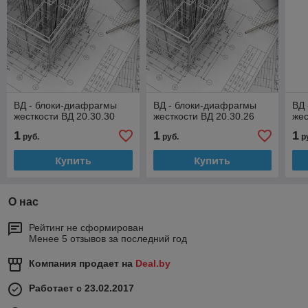
ВД - блоки-диафрагмы
ВД - блоки-диафрагмы
ВД 
жесткости ВД 20.30.30
жесткости ВД 20.30.26
жес
1
1
1
руб.
руб.
р
Купить
Купить
О нас
Рейтинг не сформирован
Менее 5 отзывов за последний год
Компания продает на
Deal.by
Работает с 23.02.2017