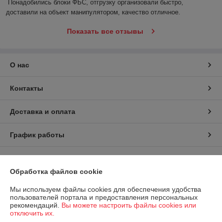
Понадобились блоки ФБС, отгрузку организовали быстро, 
доставили на объект манипулятором, качество отличное.
Показать все отзывы
О нас
Контакты
Доставка и оплата
График работы
Полная версия сайта
Обработка файлов cookie
Политика обработки cookies
Мы используем файлы cookies для обеспечения удобства
пользователей портала и предоставления персональных
Сайт создан на платформе Deal.by
рекомендаций.
Вы можете настроить файлы cookies или
отключить их.