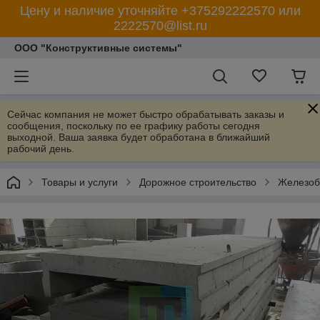
Цену и наличие уточняйте +375292222570 или
2222570@list.ru
ООО "Конструктивные системы"
Сейчас компания не может быстро обрабатывать заказы и
сообщения, поскольку по ее графику работы сегодня
выходной. Ваша заявка будет обработана в ближайший
рабочий день.
Товары и услуги
Дорожное строительство
Железобе