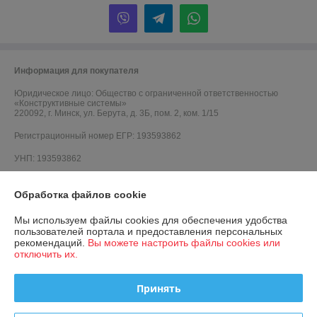
Информация для покупателя
Юридическое лицо:
Общество с ограниченной ответственностью
«Конструктивные системы»
220092, г. Минск, ул. Берута, д. 3Б, пом. 2, ком. 1/15
Регистрационный номер ЕГР: 193593862
УНП: 193593862
Регистрационный орган: Минский горисполком
Обработка файлов cookie
Дата регистрации компании: 06.10.2021
Мы используем файлы cookies для обеспечения удобства
Ссылка на свидетельство/лицензию
пользователей портала и предоставления персональных
рекомендаций.
Вы можете настроить файлы cookies или
Ссылка на свидетельство/лицензию
отключить их.
Ссылка на свидетельство/лицензию
Принять
Ссылка на свидетельство/лицензию
Ссылка на свидетельство/лицензию