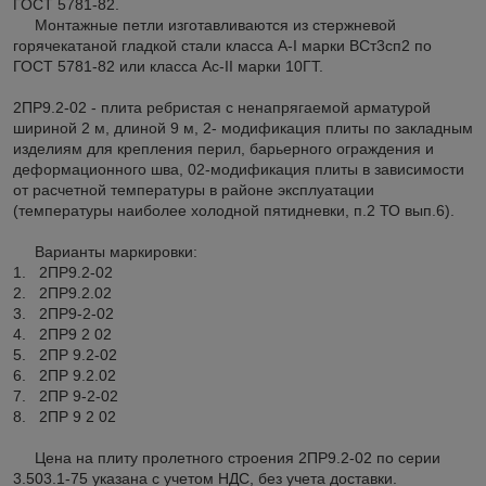
ГОСТ 5781-82.
Монтажные петли изготавливаются из стержневой
горячекатаной гладкой стали класса А-I марки ВСт3сп2 по
ГОСТ 5781-82 или класса Ас-II марки 10ГТ.
2ПР9.2-02 - плита ребристая с ненапрягаемой арматурой
шириной 2 м, длиной 9 м, 2- модификация плиты по закладным
изделиям для крепления перил, барьерного ограждения и
деформационного шва, 02-модификация плиты в зависимости
от расчетной температуры в районе эксплуатации
(температуры наиболее холодной пятидневки, п.2 ТО вып.6).
Варианты маркировки:
1. 2ПР9.2-02
2. 2ПР9.2.02
3. 2ПР9-2-02
4. 2ПР9 2 02
5. 2ПР 9.2-02
6. 2ПР 9.2.02
7. 2ПР 9-2-02
8. 2ПР 9 2 02
Цена на плиту пролетного строения 2ПР9.2-02 по серии
3.503.1-75 указана с учетом НДС, без учета доставки.