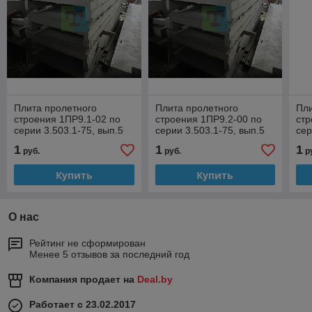
Плита пролетного
Плита пролетного
Пли
строения 1ПР9.1-02 по
строения 1ПР9.2-00 по
стр
серии 3.503.1-75, вып.5
серии 3.503.1-75, вып.5
сер
1
1
1
руб.
руб.
р
Купить
Купить
О нас
Рейтинг не сформирован
Менее 5 отзывов за последний год
Компания продает на
Deal.by
Работает с 23.02.2017